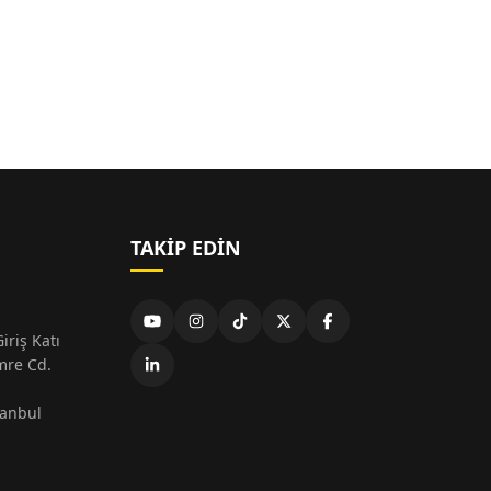
TAKIP EDIN
iriş Katı
mre Cd.
tanbul