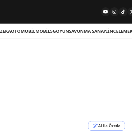
 ZEKA
OTOMOBIL
MOBIL
5G
OYUN
SAVUNMA SANAYI
İNCELEME
AI ile Özetle