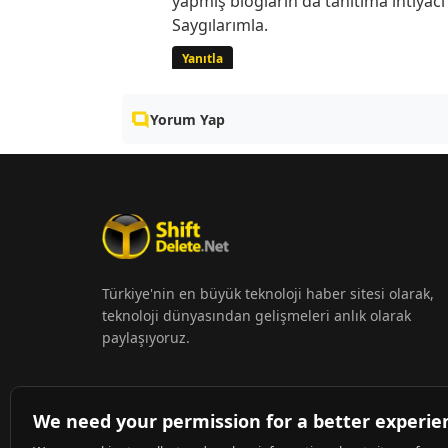
yapmış blogların da tanıtıma ihtiya
Saygılarımla.
Yanıtla
Yorum Yap
Türkiye'nin en büyük teknoloji haber sitesi olarak,
teknoloji dünyasından gelişmeleri anlık olarak
paylaşıyoruz.