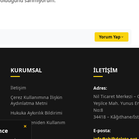
cı olduğunu sanmıyorum.
Yorum Yap
KURUMSAL
İLETIŞIM
İletişim
Adres:
Nil Ticaret Merkezi – G
Çerez Kullanımına İlişkin
Aydınlatma Metni
Yeşilce Mah. Yunus E
No:8
Hukuka Aykırılık Bildirimi
34418 – Kâğıthane/İs
Alıntı ve Yeniden Kullanım
Hakkında
E-posta:
Künye
info@shiftdelete.net