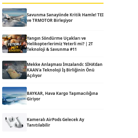
Savunma Sanayiinde Kritik Hamle! TEI
ve TRMOTOR Birleşiyor
Yangın Söndürme Uçakları ve
Helikopterlerimiz Yeterli mi? | 2T
Teknoloji & Savunma #11
Mekke Anlaşması İmzalandı: SİHA’dan
KAAN’a Teknoloji İş Birliğinin Önü
Açılıyor
BAYKAR, Hava Kargo Taşımacılığına
Giriyor
Kameralı AirPods Gelecek Ay
Tanıtılabilir