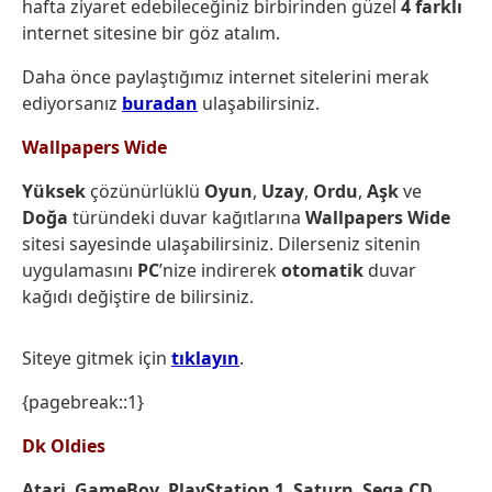
hafta ziyaret edebileceğiniz birbirinden güzel
4 farklı
internet sitesine bir göz atalım.
Daha önce paylaştığımız internet sitelerini merak
ediyorsanız
buradan
ulaşabilirsiniz.
Wallpapers Wide
Yüksek
çözünürlüklü
Oyun
,
Uzay
,
Ordu
,
Aşk
ve
Doğa
türündeki duvar kağıtlarına
Wallpapers Wide
sitesi sayesinde ulaşabilirsiniz. Dilerseniz sitenin
uygulamasını
PC
’nize indirerek
otomatik
duvar
kağıdı değiştire de bilirsiniz.
Siteye gitmek için
tıklayın
.
{pagebreak::1}
Dk Oldies
Atari
,
GameBoy
,
PlayStation 1
,
Saturn
,
Sega CD
,