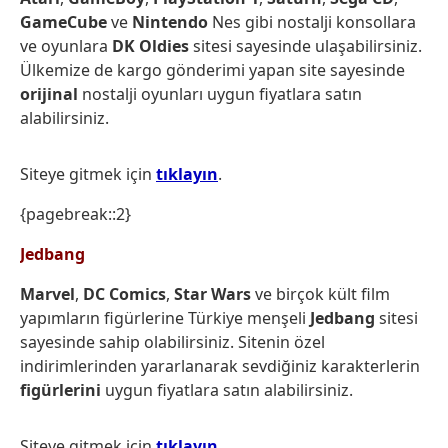
GameCube
ve
Nintendo
Nes gibi nostalji konsollara
ve oyunlara
DK Oldies
sitesi sayesinde ulaşabilirsiniz.
Ülkemize de kargo gönderimi yapan site sayesinde
orijinal
nostalji oyunları uygun fiyatlara satın
alabilirsiniz.
Siteye gitmek için
tıklayın
.
{pagebreak::2}
Jedbang
Marvel
,
DC Comics
,
Star Wars
ve birçok kült film
yapımların figürlerine Türkiye menşeli
Jedbang
sitesi
sayesinde sahip olabilirsiniz. Sitenin özel
indirimlerinden yararlanarak sevdiğiniz karakterlerin
figürlerini
uygun fiyatlara satın alabilirsiniz.
Siteye gitmek için
tıklayın
.