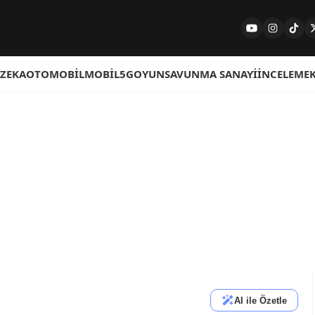
 ZEKA
OTOMOBIL
MOBIL
5G
OYUN
SAVUNMA SANAYI
İNCELEME
AI ile Özetle