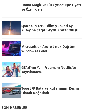
Honor Magic V6 Türkiye’de: İşte Fiyatı
ve Özellikleri
SpaceX’in Terk Edilmiş Roketi Ay
Yüzeyine Çarptı: Ay’da Krater Oluştu
Microsoft’un Azure Linux Dağıtımı
Windows’a Geldi
GTA 6’nın Yeni Fragmanı Netflix’te
Yayınlanacak
Togg LFP Batarya Kullanımını Resmi
Olarak Doğruladı
SON HABERLER