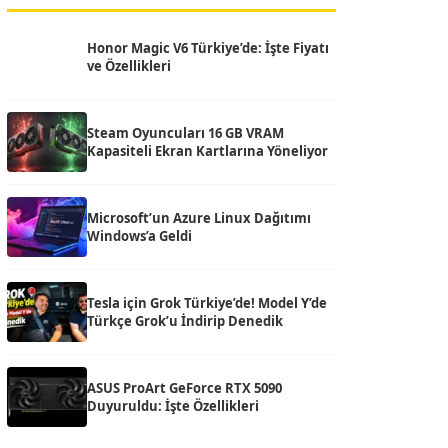
Honor Magic V6 Türkiye’de: İşte Fiyatı
ve Özellikleri
Steam Oyuncuları 16 GB VRAM
Kapasiteli Ekran Kartlarına Yöneliyor
Microsoft’un Azure Linux Dağıtımı
Windows’a Geldi
Tesla için Grok Türkiye’de! Model Y’de
Türkçe Grok’u İndirip Denedik
ASUS ProArt GeForce RTX 5090
Duyuruldu: İşte Özellikleri