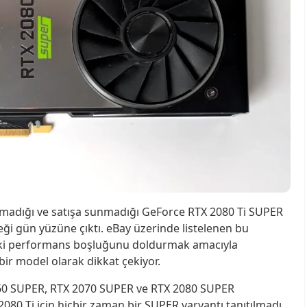
rmadığı ve satışa sunmadığı GeForce RTX 2080 Ti SUPER
eği gün yüzüne çıktı. eBay üzerinde listelenen bu
ndaki performans boşluğunu doldurmak amacıyla
bir model olarak dikkat çekiyor.
60 SUPER, RTX 2070 SUPER ve RTX 2080 SUPER
080 Ti için hiçbir zaman bir SUPER varyantı tanıtılmadı