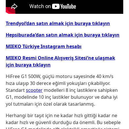
Trendyol’dan satın almak için buraya tıklayın
Hepsiburada’dan satın almak için buraya tıklayın
MIEKO Türkiye Instagram hesabı
MIEKO Resmi Online Alışveriş Sitesi’ne ulaşmak
için buraya tıklayın
HiFree G1 500W, güçlü motoru sayesinde 40 km/s
hıza ulaşıp 30 derece eğimli yokuşları çıkabiliyor.
Standart
scooter
modelleri 8 inç lastiklere sahipken
G1, modelinde 10 inç lastikler bulunuyor ve daha iyi
yol tutmaları için özel olarak tasarlanmış.
Herhangi bir taşıt için ne kadar hızlı gittiği kadar ne
kadar hızlı ve güvenli durduğu da önemli. Bu sebeple