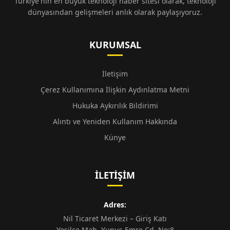
Türkiye'nin en büyük teknoloji haber sitesi olarak, teknoloji
dünyasından gelişmeleri anlık olarak paylaşıyoruz.
KURUMSAL
İletişim
Çerez Kullanımına İlişkin Aydınlatma Metni
Hukuka Aykırılık Bildirimi
Alıntı ve Yeniden Kullanım Hakkında
Künye
İLETIŞIM
Adres:
Nil Ticaret Merkezi – Giriş Katı
Yeşilce Mah. Yunus Emre Cd. No:8