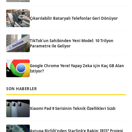
Çıkarılabilir Bataryalı Telefonlar Geri Dönüyor
TikTok’un Sahibinden Yeni Model: 10 Trilyon
Parametre ile Geliyor
Google Chrome Yerel Yapay Zeka için Kaç GB Alan
İstiyor?
SON HABERLER
Xiaomi Pad 9 Serisinin Teknik Özellikleri Sızdı
Avrupa Birliği’nden Starlink’e Rakip: IRIS² Projesi