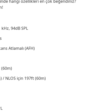
minde hangi özellikleri en çok beğendiniz?
n!
1 kHz, 94dB SPL
s
kans Atlamalı (AFH)
t (60m)
) / NLOS için 197ft (60m)
PL