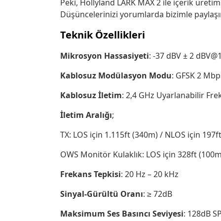
Peki, Hollyland LARK MAX 2 ile içerik üreti
Düşüncelerinizi yorumlarda bizimle paylaşı
Teknik Özellikleri
Mikrosyon
Hassasiyeti
: -37 dBV ± 2 dBV@
Kablosuz Modülasyon Modu
: GFSK 2 Mbp
Kablosuz
İletim
: 2,4 GHz Uyarlanabilir Fre
İletim
Aralığı
;
TX: LOS için 1.115ft (340m) / NLOS için 197f
OWS Monitör Kulaklık: LOS için 328ft (100m
Frekans
Tepkisi
: 20 Hz – 20 kHz
Sinyal-Gürültü
Oranı
: ≥ 72dB
Maksimum Ses Basıncı Seviyesi
: 128dB S