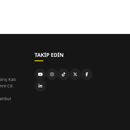
TAKIP EDIN
iriş Katı
mre Cd.
tanbul