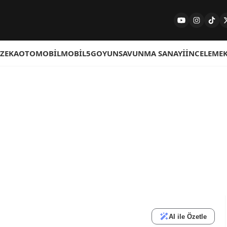
 ZEKA
OTOMOBIL
MOBIL
5G
OYUN
SAVUNMA SANAYI
İNCELEME
AI ile Özetle