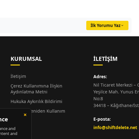
İlk Yorumu Yaz
KURUMSAL
İLETIŞIM
İletişim
Adres:
Nil Ticaret Merkezi – G
Çerez Kullanımına İlişkin
Aydınlatma Metni
Yeşilce Mah. Yunus E
No:8
Hukuka Aykırılık Bildirimi
34418 – Kâğıthane/İs
Alıntı ve Yeniden Kullanım
Hakkında
E-posta:
Künye
info@shiftdelete.net