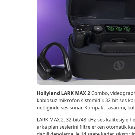
Hollyland LARK MAX
2
Combo, videographer’
kablosuz mikrofon sistemidir. 32-bit ses kal
netliğinde ses sunar. Kompakt tasarımı, kulla
LARK MAX 2, 32-bit/48 kHz ses kalitesiyle h
arka plan seslerini filtrelerken otomatik kaz
dahili depolama ile 14 saate kadar sıkıştırıl