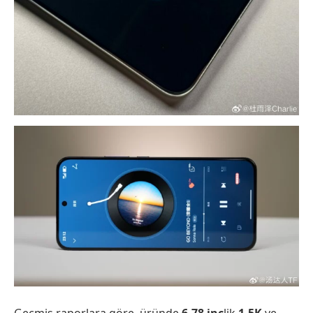
Geçmiş raporlara göre, üründe
6.78 inç
lik
1.5K
ve