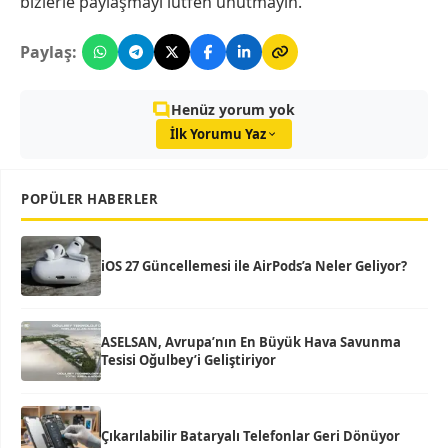
bizlerle paylaşmayı lütfen unutmayın.
Paylaş:
Henüz yorum yok
İlk Yorumu Yaz
POPÜLER HABERLER
iOS 27 Güncellemesi ile AirPods’a Neler Geliyor?
ASELSAN, Avrupa’nın En Büyük Hava Savunma
Tesisi Oğulbey’i Geliştiriyor
Çıkarılabilir Bataryalı Telefonlar Geri Dönüyor