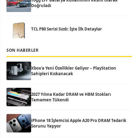
Togg LFP Batarya Kullanımını Resmi Olarak
Doğruladı
TCL P80 Serisi Sızdı: İşte İlk Detaylar
SON HABERLER
Xbox’a Yeni Özellikler Geliyor – PlayStation
Sahipleri Kıskanacak
2027 Yılına Kadar DRAM ve HBM Stokları
Tamamen Tükendi
iPhone 18 İşlemcisi Apple A20 Pro DRAM Tedarik
Sorunu Yaşıyor