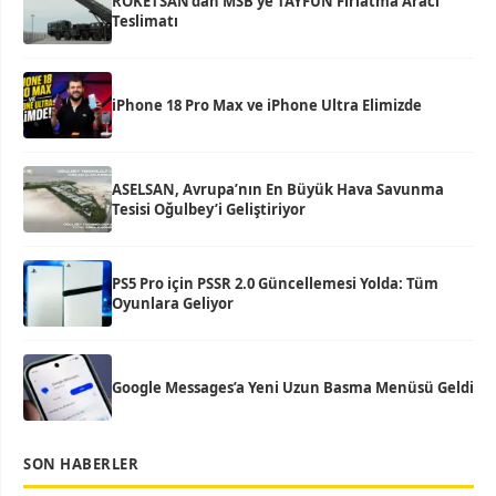
ROKETSAN’dan MSB’ye TAYFUN Fırlatma Aracı
Teslimatı
iPhone 18 Pro Max ve iPhone Ultra Elimizde
ASELSAN, Avrupa’nın En Büyük Hava Savunma
Tesisi Oğulbey’i Geliştiriyor
PS5 Pro için PSSR 2.0 Güncellemesi Yolda: Tüm
Oyunlara Geliyor
Google Messages’a Yeni Uzun Basma Menüsü Geldi
SON HABERLER