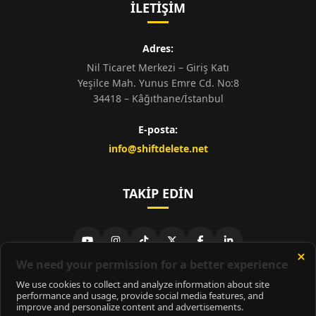
İLETIŞIM
Adres:
Nil Ticaret Merkezi – Giriş Katı
Yeşilce Mah. Yunus Emre Cd. No:8
34418 – Kâğıthane/İstanbul
E-posta:
info@shiftdelete.net
TAKIP EDIN