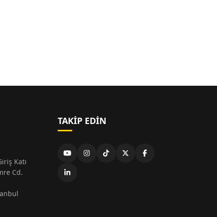
TAKIP EDIN
iriş Katı
mre Cd.
tanbul