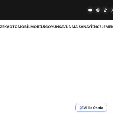
 ZEKA
OTOMOBIL
MOBIL
5G
OYUN
SAVUNMA SANAYI
İNCELEME
AI ile Özetle