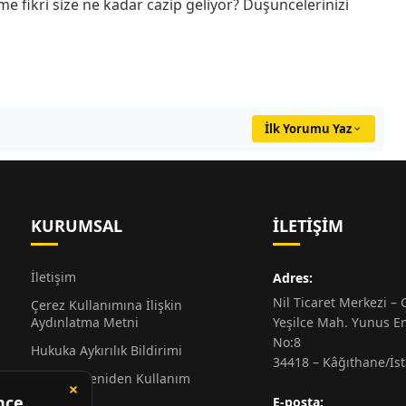
me fikri size ne kadar cazip geliyor? Düşüncelerinizi
İlk Yorumu Yaz
KURUMSAL
İLETIŞIM
İletişim
Adres:
Nil Ticaret Merkezi – G
Çerez Kullanımına İlişkin
Aydınlatma Metni
Yeşilce Mah. Yunus E
No:8
Hukuka Aykırılık Bildirimi
34418 – Kâğıthane/İs
Alıntı ve Yeniden Kullanım
Hakkında
E-posta: