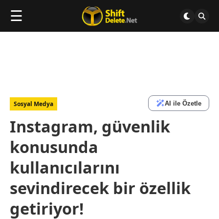
☰
AI ile Özetle
Sosyal Medya
Instagram, güvenlik
konusunda
kullanıcılarını
sevindirecek bir özellik
getiriyor!