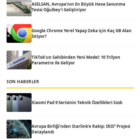
ASELSAN, Avrupa’nın En Büyük Hava Savunma
Tesisi Oğulbey’i Geliştiriyor
Google Chrome Yerel Yapay Zeka için Kaç GB Alan
İstiyor?
TikTok’un Sahibinden Yeni Model: 10 Trilyon
Parametre ile Geliyor
SON HABERLER
Xiaomi Pad 9 Serisinin Teknik Özellikleri Sızdı
Avrupa Birliği’nden Starlink’e Rakip: IRIS² Projesi
Detaylandı