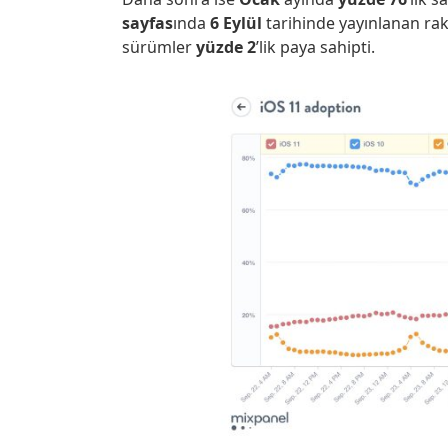
sayfas
ında
6 Eylül
tarihinde yayınlanan ra
sürümler
yüzde 2
’lik paya sahipti.