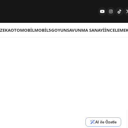
 ZEKA
OTOMOBIL
MOBIL
5G
OYUN
SAVUNMA SANAYI
İNCELEME
AI ile Özetle