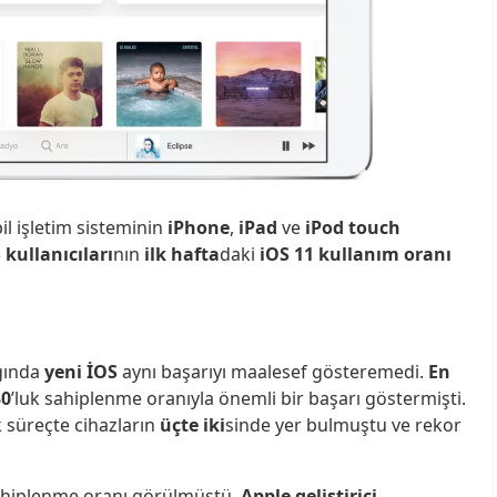
l işletim sisteminin
iPhone
,
iPad
ve
iPod touch
 kullanıcıları
nın
ilk hafta
daki
iOS 11 kullanım oranı
ığında
yeni İOS
aynı başarıyı maalesef gösteremedi.
En
30
’luk sahiplenme oranıyla önemli bir başarı göstermişti.
k süreçte cihazların
üçte iki
sinde yer bulmuştu ve rekor
sahiplenme oranı görülmüştü.
Apple geliştirici