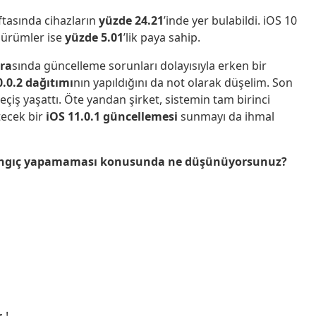
ftasında cihazların
yüzde 24.21
’inde yer bulabildi. iOS 10
sürümler ise
yüzde 5.01
’lik paya sahip.
nra
sında güncelleme sorunları dolayısıyla erken bir
0.0.2 dağıtımı
nın yapıldığını da not olarak düşelim. Son
çiş yaşattı. Öte yandan şirket, sistemin tam birinci
tecek bir
iOS 11.0.1 güncellemesi
sunmayı da ihmal
aşlangıç yapamaması konusunda ne düşünüyorsunuz?