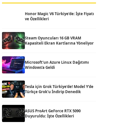
Honor Magic V6 Türkiye’de: İşte Fiyatı
ve Özellikleri
Steam Oyuncuları 16 GB VRAM
Kapasiteli Ekran Kartlarına Yöneliyor
Microsoft’un Azure Linux Dağıtımı
Windows’a Geldi
Tesla için Grok Türkiye’de! Model Y’de
Türkçe Grok’u İndirip Denedik
ASUS ProArt GeForce RTX 5090
Duyuruldu: İşte Özellikleri