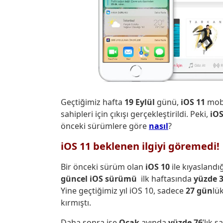
Geçtiğimiz hafta
19 Eylül
günü,
iOS 11
mobi
sahipleri için çıkışı gerçekleştirildi. Peki,
iOS
önceki sürümlere göre
nasıl
?
iOS 11 beklenen ilgiyi göremedi!
Bir önceki sürüm olan
iOS 10
ile kıyasland
güncel iOS sürümü
ilk haftasında
yüzde 
Yine geçtiğimiz yıl iOS 10, sadece
27 gün
lü
kırmıştı.
Daha sonra ise
Ocak
ayında
yüzde 76
’lık 