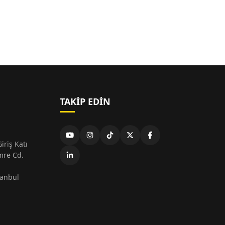
TAKIP EDIN
iriş Katı
mre Cd.
tanbul