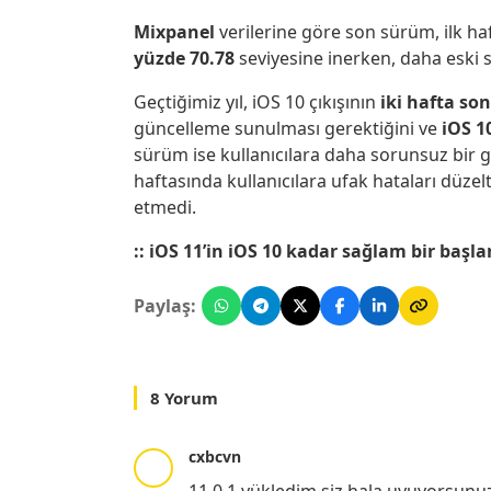
Mixpanel
verilerine göre son sürüm, ilk ha
yüzde 70.78
seviyesine inerken, daha eski 
Geçtiğimiz yıl, iOS 10 çıkışının
iki hafta so
güncelleme sunulması gerektiğini ve
iOS 1
sürüm ise kullanıcılara daha sorunsuz bir ge
haftasında kullanıcılara ufak hataları düzel
etmedi.
:: iOS 11’in iOS 10 kadar sağlam bir b
Paylaş:
8 Yorum
cxbcvn