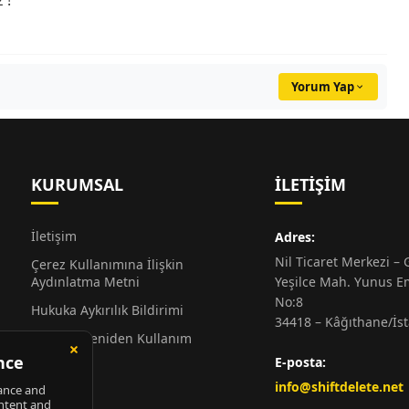
 !
Yorum Yap
KURUMSAL
İLETIŞIM
İletişim
Adres:
Nil Ticaret Merkezi – G
Çerez Kullanımına İlişkin
Aydınlatma Metni
Yeşilce Mah. Yunus E
No:8
Hukuka Aykırılık Bildirimi
34418 – Kâğıthane/İs
Alıntı ve Yeniden Kullanım
Hakkında
E-posta:
Künye
info@shiftdelete.net