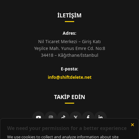
İLETIŞIM
Adres:
Nil Ticaret Merkezi – Giriş Katı
Yeşilce Mah. Yunus Emre Cd. No:8
34418 – Kâğıthane/İstanbul
E-posta:
info@shiftdelete.net
TAKIP EDIN