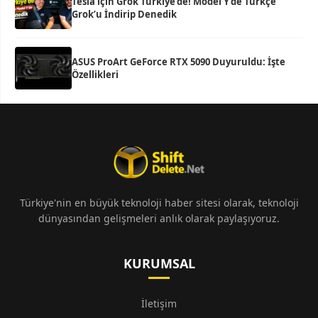
Tesla için Grok Türkiye’de! Model Y’de Türkçe
Grok’u İndirip Denedik
ASUS ProArt GeForce RTX 5090 Duyuruldu: İşte
Özellikleri
Türkiye'nin en büyük teknoloji haber sitesi olarak, teknoloji
dünyasından gelişmeleri anlık olarak paylaşıyoruz.
KURUMSAL
İletişim