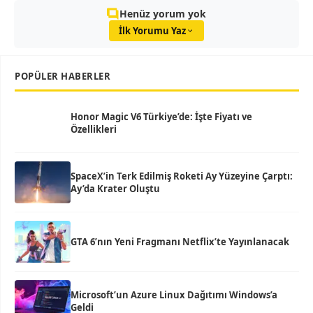
Henüz yorum yok
İlk Yorumu Yaz
POPÜLER HABERLER
Honor Magic V6 Türkiye’de: İşte Fiyatı ve
Özellikleri
SpaceX’in Terk Edilmiş Roketi Ay Yüzeyine Çarptı:
Ay’da Krater Oluştu
GTA 6’nın Yeni Fragmanı Netflix’te Yayınlanacak
Microsoft’un Azure Linux Dağıtımı Windows’a
Geldi