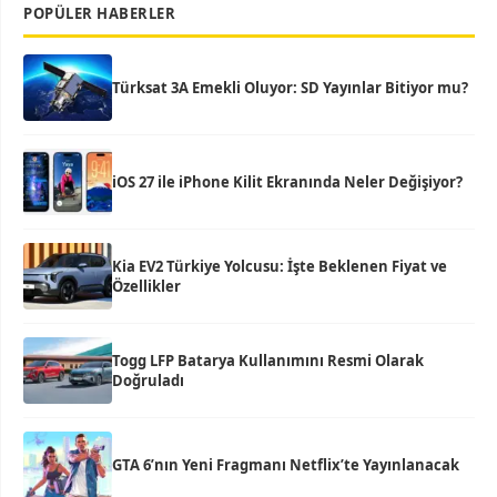
POPÜLER HABERLER
Türksat 3A Emekli Oluyor: SD Yayınlar Bitiyor mu?
iOS 27 ile iPhone Kilit Ekranında Neler Değişiyor?
Kia EV2 Türkiye Yolcusu: İşte Beklenen Fiyat ve
Özellikler
Togg LFP Batarya Kullanımını Resmi Olarak
Doğruladı
GTA 6’nın Yeni Fragmanı Netflix’te Yayınlanacak