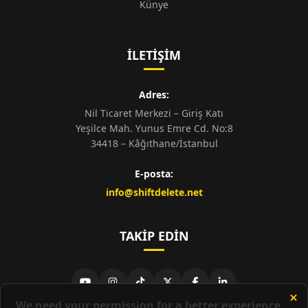
Künye
İLETIŞIM
Adres:
Nil Ticaret Merkezi – Giriş Katı
Yeşilce Mah. Yunus Emre Cd. No:8
34418 – Kâğıthane/İstanbul
E-posta:
info@shiftdelete.net
TAKIP EDIN