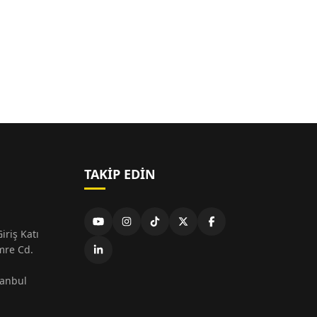
TAKIP EDIN
iriş Katı
mre Cd.
tanbul