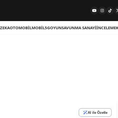
 ZEKA
OTOMOBIL
MOBIL
5G
OYUN
SAVUNMA SANAYI
İNCELEME
AI ile Özetle