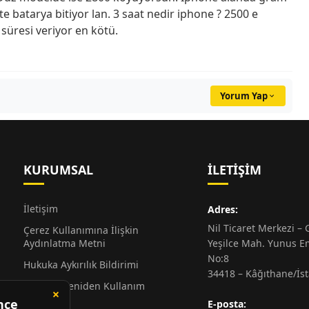
te batarya bitiyor lan. 3 saat nedir iphone ? 2500 e
süresi veriyor en kötü.
Yorum Yap
KURUMSAL
İLETIŞIM
İletişim
Adres:
Nil Ticaret Merkezi – G
Çerez Kullanımına İlişkin
Aydınlatma Metni
Yeşilce Mah. Yunus E
No:8
Hukuka Aykırılık Bildirimi
34418 – Kâğıthane/İs
Alıntı ve Yeniden Kullanım
Hakkında
E-posta: