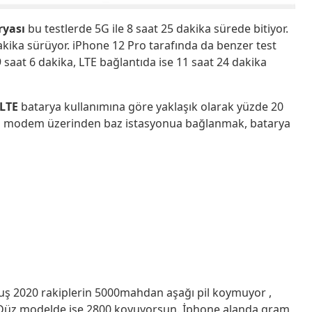
ryası
bu testlerde 5G ile 8 saat 25 dakika sürede bitiyor.
dakika sürüyor. iPhone 12 Pro tarafında da benzer test
9 saat 6 dakika, LTE bağlantıda ise 11 saat 24 dakika
LTE
batarya kullanımına göre yaklaşık olarak yüzde 20
 5G modem üzerinden baz istasyonua bağlanmak, batarya
uş 2020 rakiplerin 5000mahdan aşağı pil koymuyor ,
 Düz modelde ise 2800 koyuyorsun. İphone alanda gram