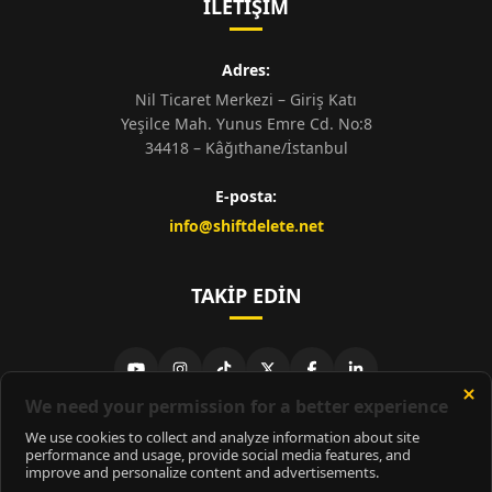
İLETIŞIM
Adres:
Nil Ticaret Merkezi – Giriş Katı
Yeşilce Mah. Yunus Emre Cd. No:8
34418 – Kâğıthane/İstanbul
E-posta:
info@shiftdelete.net
TAKIP EDIN