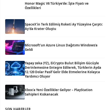
Honor Magic V6 Türkiye’de: İşte Fiyatı ve
Özellikleri
SpaceX’in Terk Edilmiş Roketi Ay Yüzeyine Çarptı:
Ay’da Krater Oluştu
Microsoft’un Azure Linux Dağıtımı Windows’a
Geldi
Yapay zeka (YZ), EiCrypto Bulut Bilişim Gücüyle
Derinlemesine Entegre Edilerek, Türklerin Ayda
12.120 Dolar Pasif Gelir Elde Etmelerine Kolayca
Yardımcı Oluyor
Xbox’a Yeni Özellikler Geliyor – PlayStation
Sahipleri Kıskanacak
SON HABERLER