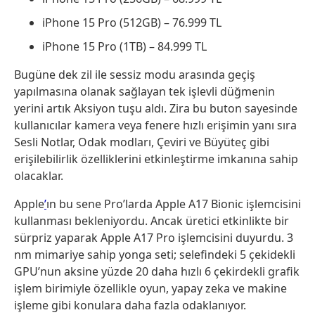
iPhone 15 Pro (512GB) – 76.999 TL
iPhone 15 Pro (1TB) – 84.999 TL
Bugüne dek zil ile sessiz modu arasında geçiş
yapılmasına olanak sağlayan tek işlevli düğmenin
yerini artık Aksiyon tuşu aldı. Zira bu buton sayesinde
kullanıcılar kamera veya fenere hızlı erişimin yanı sıra
Sesli Notlar, Odak modları, Çeviri ve Büyüteç gibi
erişilebilirlik özelliklerini etkinleştirme imkanına sahip
olacaklar.
Apple
’
ın bu sene Pro’larda Apple A17 Bionic işlemcisini
kullanması bekleniyordu. Ancak üretici etkinlikte bir
sürpriz yaparak Apple A17 Pro işlemcisini duyurdu. 3
nm mimariye sahip yonga seti; selefindeki 5 çekidekli
GPU’nun aksine yüzde 20 daha hızlı 6 çekirdekli grafik
işlem birimiyle özellikle oyun, yapay zeka ve makine
işleme gibi konulara daha fazla odaklanıyor.