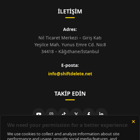
İLETIŞIM
Adres:
Nil Ticaret Merkezi – Giriş Katı
Yeşilce Mah. Yunus Emre Cd. No:8
34418 – Kâğıthane/İstanbul
E-posta:
info@shiftdelete.net
TAKIP EDIN