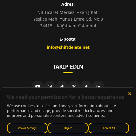
Adres:
Nil Ticaret Merkezi – Giriş Katı
Yeşilce Mah. Yunus Emre Cd. No:8
34418 – Kâğıthane/İstanbul
E-posta:
info@shiftdelete.net
TAKIP EDIN
© 2026
ShiftDelete.Net
- Tüm hakları saklıdır.
ShiftDelete.Net, İnternet Medyası ve Bilişim Muhabirleri Derneği
üyesidir.