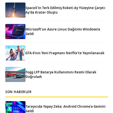
SpaceX’in Terk Edilmiş Roketi Ay Yüzeyine Çarptı:
Ay’da Krater Oluştu
Microsoft’un Azure Linux Dağıtımı Windows’a
Geldi
GTA 6’nın Yeni Fragmanı Netflix’te Yayınlanacak
Togg LFP Batarya Kullanımını Resmi Olarak
Doğruladı
SON HABERLER
Tarayıcıda Yapay Zeka: Android Chrome’a Gemini
Geldi