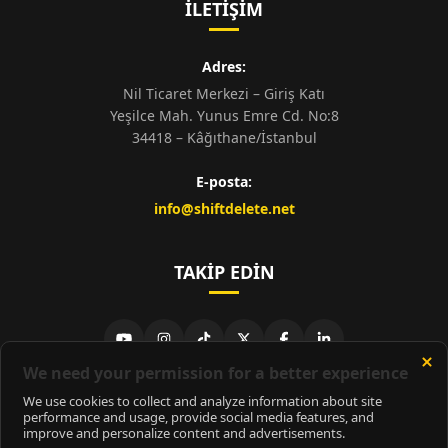
İLETIŞIM
Adres:
Nil Ticaret Merkezi – Giriş Katı
Yeşilce Mah. Yunus Emre Cd. No:8
34418 – Kâğıthane/İstanbul
E-posta:
info@shiftdelete.net
TAKIP EDIN