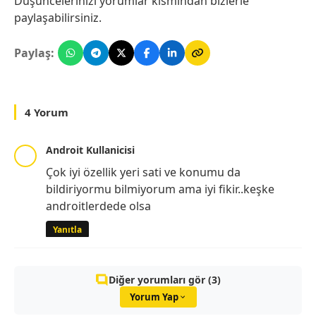
Düşüncelerinizi yorumlar kısmından bizlerle
paylaşabilirsiniz.
Paylaş:
4 Yorum
Androit Kullanicisi
Çok iyi özellik yeri sati ve konumu da
bildiriyormu bilmiyorum ama iyi fikir..keşke
androitlerdede olsa
Yanıtla
Diğer yorumları gör (3)
Yorum Yap