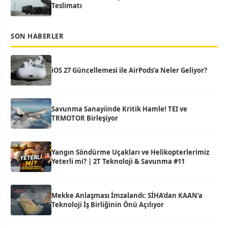
Teslimatı
SON HABERLER
iOS 27 Güncellemesi ile AirPods’a Neler Geliyor?
Savunma Sanayiinde Kritik Hamle! TEI ve
TRMOTOR Birleşiyor
Yangın Söndürme Uçakları ve Helikopterlerimiz
Yeterli mi? | 2T Teknoloji & Savunma #11
Mekke Anlaşması İmzalandı: SİHA’dan KAAN’a
Teknoloji İş Birliğinin Önü Açılıyor