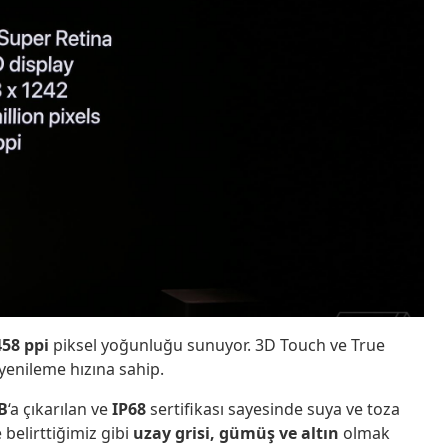
458 ppi
piksel yoğunluğu sunuyor. 3D Touch ve True
yenileme hızına sahip.
B
‘a çıkarılan ve
IP68
sertifikası sayesinde suya ve toza
 belirttiğimiz gibi
uzay grisi, gümüş ve altın
olmak