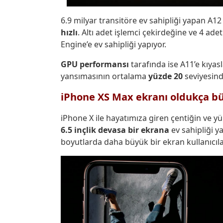
6.9 milyar transitöre ev sahipliği yapan A12 
hızlı
. Altı adet işlemci çekirdeğine ve 4 ade
Engine’e ev sahipliği yapıyor.
GPU performansı
tarafında ise A11’e kıyas
yansımasının ortalama
yüzde 20
seviyesind
iPhone XS Max ekranı oldukça b
iPhone X ile hayatımıza giren çentiğin ve
6.5 inçlik devasa bir ekrana
ev sahipliği y
boyutlarda daha büyük bir ekran kullanıcıl