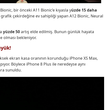
Bionic, bir önceki A11 Bionic’e kıyasla y
üzde 15 daha
t grafik çekirdeğine ev sahipliği yapan A12 Bionic, Neural
la
yüzde 50
artış elde edilmiş. Bunun günlük hayata
e olması bekleniyor.
üyük!
 yüksek ekran kasa oranının korunduğu iPhone XS Max,
apıyor. Böylece iPhone 8 Plus ile neredeyse aynı
ara sunuldu.