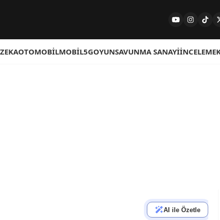
 ZEKA
OTOMOBIL
MOBIL
5G
OYUN
SAVUNMA SANAYI
İNCELEME
AI ile Özetle