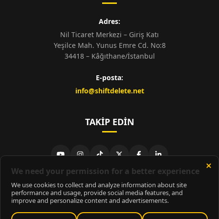
Adres:
Nil Ticaret Merkezi – Giriş Katı
Yeşilce Mah. Yunus Emre Cd. No:8
34418 – Kâğıthane/İstanbul
E-posta:
info@shiftdelete.net
TAKIP EDIN
© 2026
ShiftDelete.Net
- Tüm hakları saklıdır.