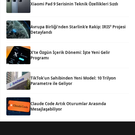
Xiaomi Pad 9 Serisinin Teknik Özellikleri Sızdı
Avrupa Birliği’nden Starlink’e Rakip: IRIS² Projesi
Detaylandı
X’te Özgün İçerik Dönemi: İşte Yeni Gelir
Programı
TikTok’un Sahibinden Yeni Model: 10 Trilyon
Parametre ile Geliyor
Claude Code Artık Oturumlar Arasında
Mesajlaşabiliyor