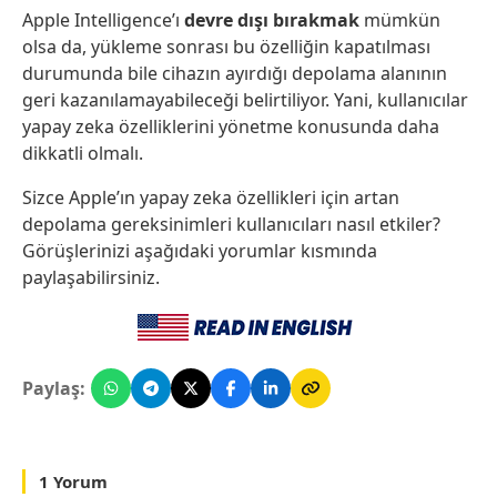
Apple Intelligence’ı
devre dışı bırakmak
mümkün
olsa da, yükleme sonrası bu özelliğin kapatılması
durumunda bile cihazın ayırdığı depolama alanının
geri kazanılamayabileceği belirtiliyor. Yani, kullanıcılar
yapay zeka özelliklerini yönetme konusunda daha
dikkatli olmalı.
Sizce Apple’ın yapay zeka özellikleri için artan
depolama gereksinimleri kullanıcıları nasıl etkiler?
Görüşlerinizi aşağıdaki yorumlar kısmında
paylaşabilirsiniz.
Paylaş:
1 Yorum