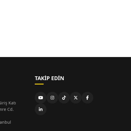
TAKIP EDIN
iriş Katı
mre Cd.
tanbul