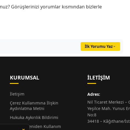
uz? Görüşlerinizi yorumlar kısmından bizlerle
İlk Yorumu Yaz
KURUMSAL
İLETIŞIM
İletişim
Adres:
Nil Ticaret Merkezi – G
Çerez Kullanımına İlişkin
Aydınlatma Metni
Yeşilce Mah. Yunus E
No:8
Hukuka Aykırılık Bildirimi
34418 – Kâğıthane/İs
Alıntı ve Yeniden Kullanım