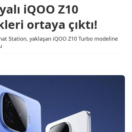
yalı iQOO Z10
leri ortaya çıktı!
l Chat Station, yaklaşan iQOO Z10 Turbo modeline
u