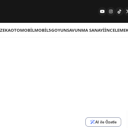
 ZEKA
OTOMOBIL
MOBIL
5G
OYUN
SAVUNMA SANAYI
İNCELEME
AI ile Özetle