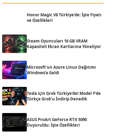
Honor Magic V6 Türkiye’de: İşte Fiyatı
ve Özellikleri
Steam Oyuncuları 16 GB VRAM
Kapasiteli Ekran Kartlarına Yöneliyor
Microsoft’un Azure Linux Dağıtımı
Windows’a Geldi
Tesla için Grok Türkiye’de! Model Y’de
Türkçe Grok’u İndirip Denedik
ASUS ProArt GeForce RTX 5090
Duyuruldu: İşte Özellikleri