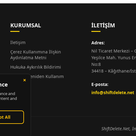
KURUMSAL
İLETIŞIM
İletişim
Adres:
Nil Ticaret Merkezi – G
Çerez Kullanımına İlişkin
Aydınlatma Metni
Yeşilce Mah. Yunus E
No:8
Hukuka Aykırılık Bildirimi
34418 – Kâğıthane/İs
Alıntı ve Yeniden Kullanım
Hakkında
E-posta:
Künye
info@shiftdelete.net
ShiftDelete.Net, İ