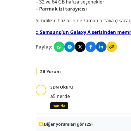
– 32 ve 64 GB hafıza seçenekleri
–
Parmak izi tarayıcısı
Şimdilik cihazların ne zaman ortaya çıkacağ
:: Samsung’un Galaxy A serisinden me
Paylaş:
26 Yorum
SDN Okuru
a5 nerde
Yanıtla
Diğer yorumları gör (25)