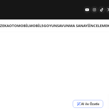
 ZEKA
OTOMOBIL
MOBIL
5G
OYUN
SAVUNMA SANAYI
İNCELEME
AI ile Özetle