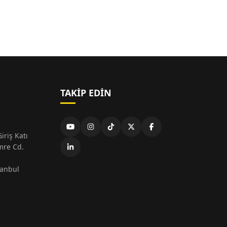
TAKIP EDIN
iriş Katı
mre Cd.
tanbul