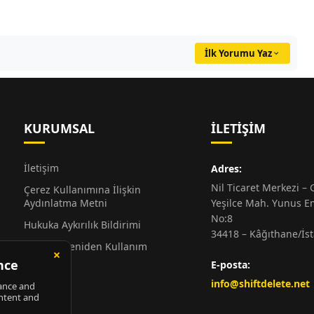
İlk Yorumu Yaz
KURUMSAL
İLETIŞIM
İletişim
Adres:
Nil Ticaret Merkezi – G
Çerez Kullanımına İlişkin
Aydınlatma Metni
Yeşilce Mah. Yunus E
No:8
Hukuka Aykırılık Bildirimi
34418 – Kâğıthane/İs
Alıntı ve Yeniden Kullanım
Hakkında
E-posta:
Künye
info@shiftdelete.net