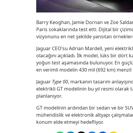
Barry Keoghan, Jamie Dornan ve Zoe Saldana
Paris sokaklarında test etti. Dijital bir çiz
vizyonunu en net şekilde yansıtan örneklerd
Jaguar CEO’su Adrian Mardell, yeni elektrikl
olacağını açıkladı. İlk model, lüks bir dört
yoğun test aşamasında bulunuyor. En güçlü
en verimli modelin 430 mil (692 km) menzil s
Jaguar
Type 00
, markanın tasarım anlayışınd
elektrikli GT modelinin bu yıl resmi olarak 
planlanıyor.
GT modelinin ardından bir sedan ve bir SUV
mühendislik ve elektronik altyapı çalışmalar
konum elde etmeyi hedefliyor.