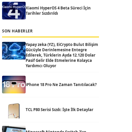
Xiaomi HyperOS 4 Beta Süreci İçin
Tarihler Sızdırıldı
SON HABERLER
Yapay zeka (YZ), EiCrypto Bulut Bilişim
Gücüyle Derinlemesine Entegre
Edilerek, Türklerin Ayda 12.120 Dolar
Pasif Gelir Elde Etmelerine Kolayca
Yardımcı Oluyor
iPhone 18 Pro Ne Zaman Tanıtılacak?
TCL P80 Serisi Sızdı: İşte İlk Detaylar