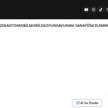
 ZEKA
OTOMOBIL
MOBIL
5G
OYUN
SAVUNMA SANAYI
İNCELEME
AI ile Özetle