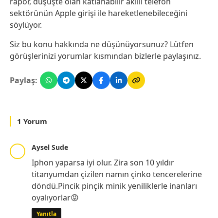
rapor, düşüşte olan katlanabilir akıllı telefon
sektörünün Apple girişi ile hareketlenebileceğini
söylüyor.
Siz bu konu hakkında ne düşünüyorsunuz? Lütfen
görüşlerinizi yorumlar kısmından bizlerle paylaşınız.
Paylaş:
1 Yorum
Aysel Sude
Iphon yaparsa iyi olur. Zira son 10 yıldır
titanyumdan çizilen namın çinko tencerelerine
döndü.Pincik pinçik minik yeniliklerle inanları
oyalıyorlar😡
Yanıtla