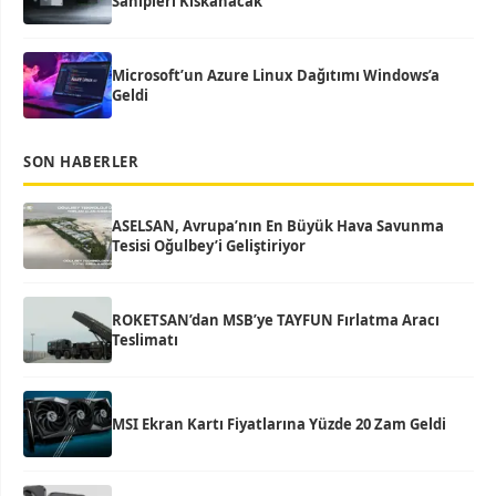
Sahipleri Kıskanacak
Microsoft’un Azure Linux Dağıtımı Windows’a
Geldi
SON HABERLER
ASELSAN, Avrupa’nın En Büyük Hava Savunma
Tesisi Oğulbey’i Geliştiriyor
ROKETSAN’dan MSB’ye TAYFUN Fırlatma Aracı
Teslimatı
MSI Ekran Kartı Fiyatlarına Yüzde 20 Zam Geldi