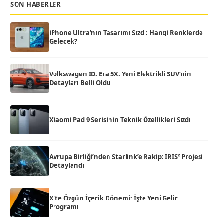
SON HABERLER
iPhone Ultra’nın Tasarımı Sızdı: Hangi Renklerde
Gelecek?
Volkswagen ID. Era 5X: Yeni Elektrikli SUV’nin
Detayları Belli Oldu
Xiaomi Pad 9 Serisinin Teknik Özellikleri Sızdı
Avrupa Birliği’nden Starlink’e Rakip: IRIS² Projesi
Detaylandı
X’te Özgün İçerik Dönemi: İşte Yeni Gelir
Programı