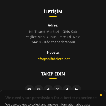
İLETIŞIM
Adres:
Nil Ticaret Merkezi – Giriş Katı
Yeşilce Mah. Yunus Emre Cd. No:8
34418 – Kâğıthane/İstanbul
E-posta:
info@shiftdelete.net
TAKIP EDIN