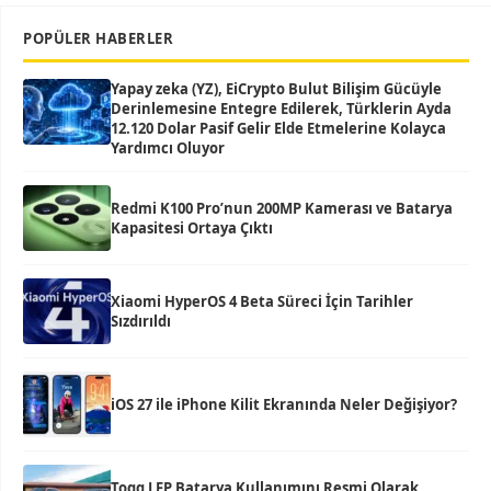
POPÜLER HABERLER
Yapay zeka (YZ), EiCrypto Bulut Bilişim Gücüyle
Derinlemesine Entegre Edilerek, Türklerin Ayda
12.120 Dolar Pasif Gelir Elde Etmelerine Kolayca
Yardımcı Oluyor
Redmi K100 Pro’nun 200MP Kamerası ve Batarya
Kapasitesi Ortaya Çıktı
Xiaomi HyperOS 4 Beta Süreci İçin Tarihler
Sızdırıldı
iOS 27 ile iPhone Kilit Ekranında Neler Değişiyor?
Togg LFP Batarya Kullanımını Resmi Olarak