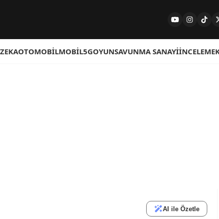
 ZEKA
OTOMOBIL
MOBIL
5G
OYUN
SAVUNMA SANAYI
İNCELEME
AI ile Özetle