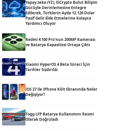
Yapay zeka (YZ), EiCrypto Bulut Bilişim
Gücüyle Derinlemesine Entegre
Edilerek, Türklerin Ayda 12.120 Dolar
Pasif Gelir Elde Etmelerine Kolayca
Yardımcı Oluyor
Redmi K100 Pro’nun 200MP Kamerası
ve Batarya Kapasitesi Ortaya Çıktı
Xiaomi HyperOS 4 Beta Süreci İçin
Tarihler Sızdırıldı
iOS 27 ile iPhone Kilit Ekranında Neler
Değişiyor?
Togg LFP Batarya Kullanımını Resmi
Olarak Doğruladı