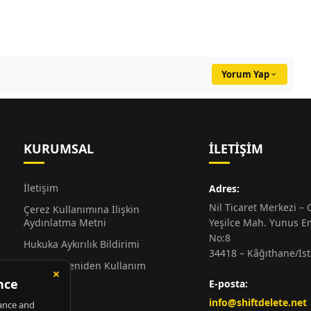
Yorum Yap
KURUMSAL
İLETIŞIM
İletişim
Adres:
Nil Ticaret Merkezi – G
Çerez Kullanımına İlişkin
Aydınlatma Metni
Yeşilce Mah. Yunus E
No:8
Hukuka Aykırılık Bildirimi
34418 – Kâğıthane/İs
Alıntı ve Yeniden Kullanım
Hakkında
E-posta:
Künye
info@shiftdelete.net