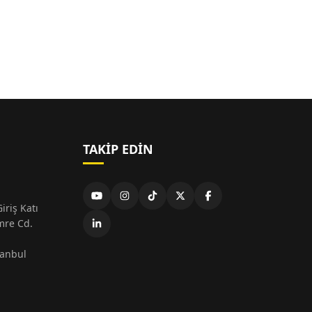
TAKIP EDIN
iriş Katı
mre Cd.
tanbul