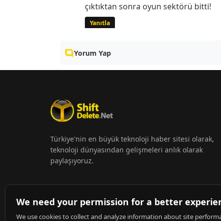
çıktıktan sonra oyun sektörü bitti!
Yanıtla
Yorum Yap
Türkiye'nin en büyük teknoloji haber sitesi olarak,
teknoloji dünyasından gelişmeleri anlık olarak
paylaşıyoruz.