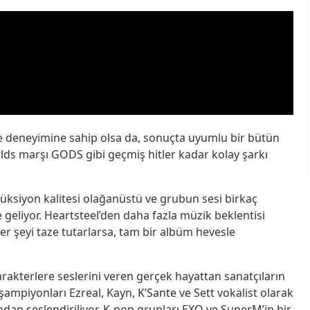
eme deneyimine sahip olsa da, sonuçta uyumlu bir bütün
lds marşı GODS gibi geçmiş hitler kadar kolay şarkı
düksiyon kalitesi olağanüstü ve grubun sesi birkaç
 geliyor. Heartsteel’den daha fazla müzik beklentisi
er şeyi taze tutarlarsa, tam bir albüm hevesle
arakterlere seslerini veren gerçek hayattan sanatçıların
 şampiyonları Ezreal, Kayn, K’Sante ve Sett vokalist olarak
afından seslendiriliyor. K-pop grupları EXO ve SuperM’in bir