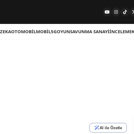
 ZEKA
OTOMOBIL
MOBIL
5G
OYUN
SAVUNMA SANAYI
İNCELEME
AI ile Özetle