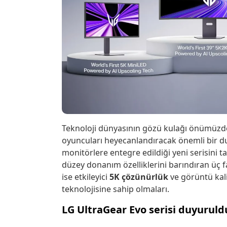
Teknoloji dünyasının gözü kulağı önümüzde
oyuncuları heyecanlandıracak önemli bir duy
monitörlere entegre edildiği yeni serisini ta
düzey donanım özelliklerini barındıran üç 
ise etkileyici
5K çözünürlük
ve görüntü kali
teknolojisine sahip olmaları.
LG UltraGear Evo serisi duyuruld