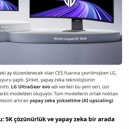
ki ay düzenlenecek olan CES fuarına çevrilmişken LG,
uru yaptı. Şirket, yapay zeka teknolojisinin
nıttı.
LG UltraGear evo
adı verilen bu yeni seri, üst
farklı modelden oluşuyor. Tüm modellerin ortak noktası
tesini artıran
yapay zeka yükseltme (AI upscaling)
u: 5K çözünürlük ve yapay zeka bir arada