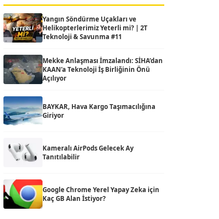
Yangın Söndürme Uçakları ve
Helikopterlerimiz Yeterli mi? | 2T
Teknoloji & Savunma #11
Mekke Anlaşması İmzalandı: SİHA’dan
KAAN’a Teknoloji İş Birliğinin Önü
Açılıyor
BAYKAR, Hava Kargo Taşımacılığına
Giriyor
Kameralı AirPods Gelecek Ay
Tanıtılabilir
Google Chrome Yerel Yapay Zeka için
Kaç GB Alan İstiyor?