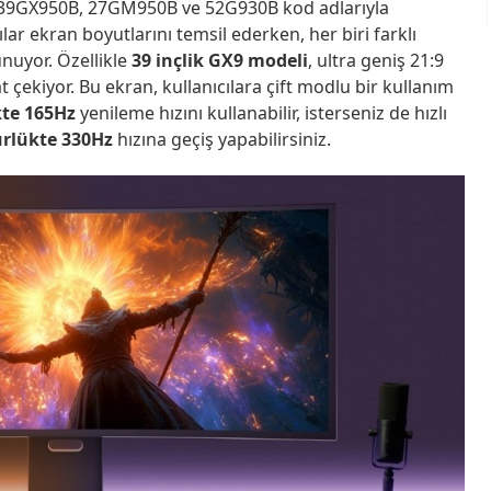
i 39GX950B, 27GM950B ve 52G930B kod adlarıyla
ılar ekran boyutlarını temsil ederken, her biri farklı
unuyor. Özellikle
39 inçlik GX9 modeli
, ultra geniş 21:9
t çekiyor. Bu ekran, kullanıcılara çift modlu bir kullanım
te 165Hz
yenileme hızını kullanabilir, isterseniz de hızlı
rlükte 330Hz
hızına geçiş yapabilirsiniz.