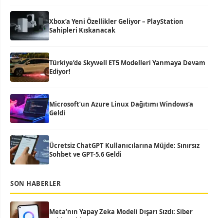
Xbox’a Yeni Özellikler Geliyor – PlayStation
Sahipleri Kıskanacak
Türkiye’de Skywell ET5 Modelleri Yanmaya Devam
Ediyor!
Microsoft’un Azure Linux Dağıtımı Windows’a
Geldi
Ücretsiz ChatGPT Kullanıcılarına Müjde: Sınırsız
Sohbet ve GPT-5.6 Geldi
SON HABERLER
Meta’nın Yapay Zeka Modeli Dışarı Sızdı: Siber