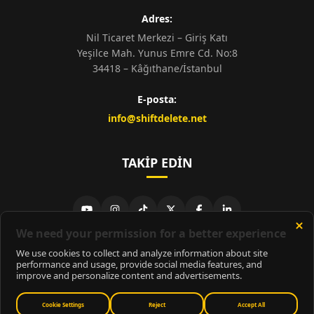
Adres:
Nil Ticaret Merkezi – Giriş Katı
Yeşilce Mah. Yunus Emre Cd. No:8
34418 – Kâğıthane/İstanbul
E-posta:
info@shiftdelete.net
TAKIP EDIN
© 2026
ShiftDelete.Net
- Tüm hakları saklıdır.
ShiftDelete.Net, İnternet Medyası ve Bilişim Muhabirleri Derneği