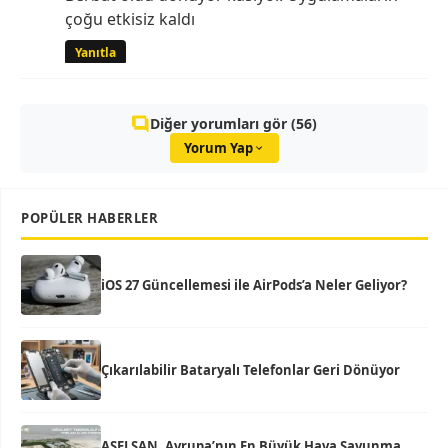
çoğu etkisiz kaldı
Yanıtla
Diğer yorumları gör (56)
Yorum Yap
POPÜLER HABERLER
iOS 27 Güncellemesi ile AirPods’a Neler Geliyor?
Çıkarılabilir Bataryalı Telefonlar Geri Dönüyor
ASELSAN, Avrupa’nın En Büyük Hava Savunma