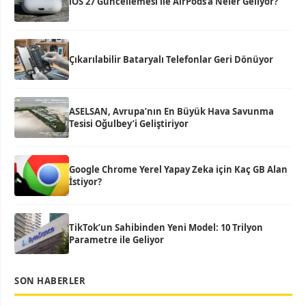
iOS 27 Güncellemesi ile AirPods’a Neler Geliyor?
Çıkarılabilir Bataryalı Telefonlar Geri Dönüyor
ASELSAN, Avrupa’nın En Büyük Hava Savunma
Tesisi Oğulbey’i Geliştiriyor
Google Chrome Yerel Yapay Zeka için Kaç GB Alan
İstiyor?
TikTok’un Sahibinden Yeni Model: 10 Trilyon
Parametre ile Geliyor
SON HABERLER