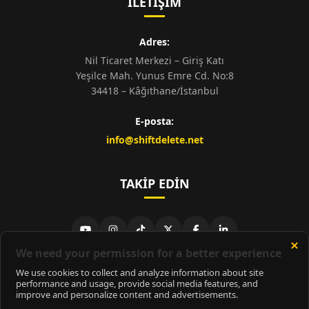
İLETIŞIM
Adres:
Nil Ticaret Merkezi – Giriş Katı
Yeşilce Mah. Yunus Emre Cd. No:8
34418 – Kâğıthane/İstanbul
E-posta:
info@shiftdelete.net
TAKIP EDIN