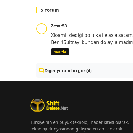
5 Yorum
Zesar53
Xioami izlediği politika ile asla sa
Ben 15ultrayı bundan dolayı almadı
Yanıtla
Diğer yorumları gör (4)
Türkiye'nin en büyük teknoloji haber sitesi olarak,
teknoloji dünyasından gelişmeleri anlık olarak