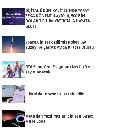
DİJİTAL ÜRÜN KALİTESİNDE YAPAY
ZEKA DÖNEMİ: kayIQ.ai, 500 BİN
DOLAR TOHUM YATIRIMLA HAYATA
GEÇTİ
SpaceX’in Terk Edilmiş Roketi Ay
Yüzeyine Çarptı: Ay’da Krater Oluştu
GTA 6’nın Yeni Fragmanı Netflix’te
Yayınlanacak
iCloud’da IP Sızıntısı Tespit Edildi!
Meta’dan Yazılımcılar için Yeni Araç:
Muse Code