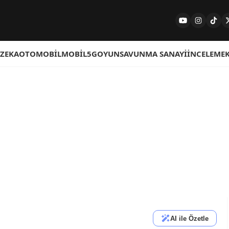
 ZEKA
OTOMOBIL
MOBIL
5G
OYUN
SAVUNMA SANAYI
İNCELEME
AI ile Özetle