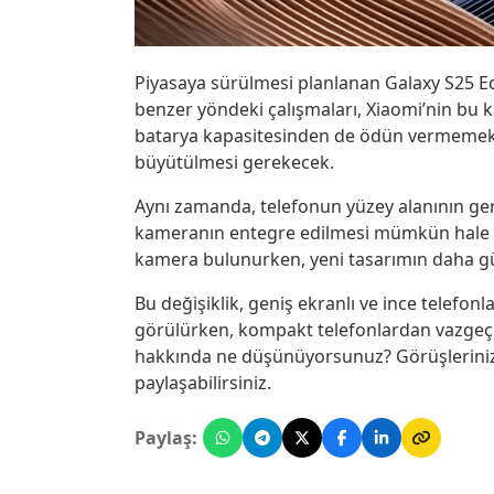
Piyasaya sürülmesi planlanan Galaxy S25 Edge
benzer yöndeki çalışmaları, Xiaomi’nin bu kar
batarya kapasitesinden de ödün vermemek
büyütülmesi gerekecek.
Aynı zamanda, telefonun yüzey alanının gen
kameranın entegre edilmesi mümkün hale g
kamera bulunurken, yeni tasarımın daha güç
Bu değişiklik, geniş ekranlı ve ince telefonl
görülürken, kompakt telefonlardan vazgeçmey
hakkında ne düşünüyorsunuz? Görüşleriniz
paylaşabilirsiniz.
Paylaş: