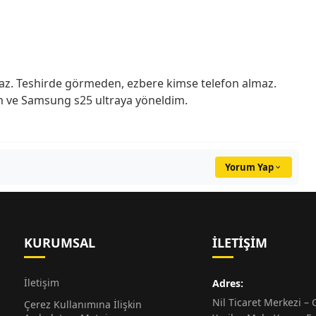
tamaz. Teshirde görmeden, ezbere kimse telefon almaz.
m ve Samsung s25 ultraya yöneldim.
Yorum Yap
KURUMSAL
İLETIŞIM
İletişim
Adres:
Nil Ticaret Merkezi – G
Çerez Kullanımına İlişkin