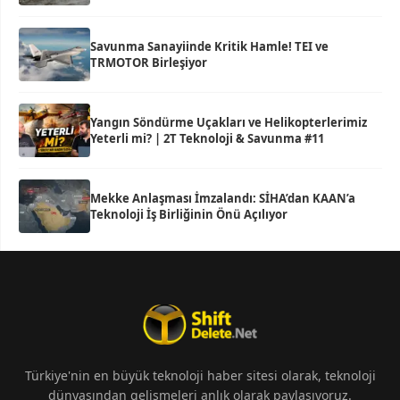
Savunma Sanayiinde Kritik Hamle! TEI ve
TRMOTOR Birleşiyor
Yangın Söndürme Uçakları ve Helikopterlerimiz
Yeterli mi? | 2T Teknoloji & Savunma #11
Mekke Anlaşması İmzalandı: SİHA’dan KAAN’a
Teknoloji İş Birliğinin Önü Açılıyor
Türkiye'nin en büyük teknoloji haber sitesi olarak, teknoloji
dünyasından gelişmeleri anlık olarak paylaşıyoruz.