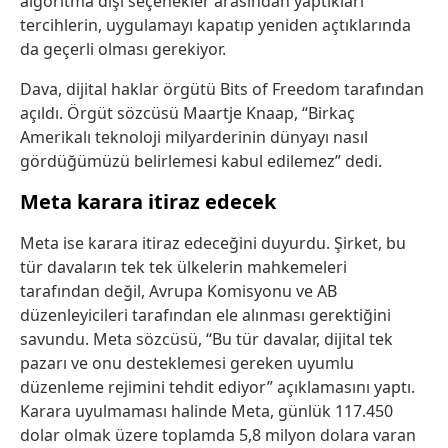
algoritma dışı seçenekler arasından yaptıkları
tercihlerin, uygulamayı kapatıp yeniden açtıklarında
da geçerli olması gerekiyor.
Dava, dijital haklar örgütü Bits of Freedom tarafından
açıldı. Örgüt sözcüsü Maartje Knaap, “Birkaç
Amerikalı teknoloji milyarderinin dünyayı nasıl
gördüğümüzü belirlemesi kabul edilemez” dedi.
Meta karara itiraz edecek
Meta ise karara itiraz edeceğini duyurdu. Şirket, bu
tür davaların tek tek ülkelerin mahkemeleri
tarafından değil, Avrupa Komisyonu ve AB
düzenleyicileri tarafından ele alınması gerektiğini
savundu. Meta sözcüsü, “Bu tür davalar, dijital tek
pazarı ve onu desteklemesi gereken uyumlu
düzenleme rejimini tehdit ediyor” açıklamasını yaptı.
Karara uyulmaması halinde Meta, günlük 117.450
dolar olmak üzere toplamda 5,8 milyon dolara varan