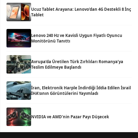
Ucuz Tablet Arayana: Lenovo’dan 4G Destekli 8 İnç
Tablet
Lenovo 240 Hz ve Kavisli Uygun Fiyatlı Oyuncu
Monitörünü Tanıttı
Avrupa’da Üretilen Türk Zırhlıları Romanya’ya
Teslim Edilmeye Başlandı
İran, Elektronik Harple İndirdiği İddia Edilen İsrail
İHA’sının Görüntülerini Yayımladı
NVIDIA ve AMD’nin Pazar Payı Düşecek