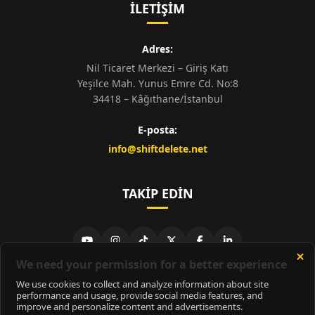
İLETIŞIM
Adres:
Nil Ticaret Merkezi – Giriş Katı
Yeşilce Mah. Yunus Emre Cd. No:8
34418 – Kâğıthane/İstanbul
E-posta:
info@shiftdelete.net
TAKIP EDIN