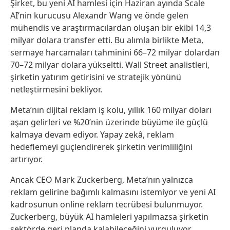
Şirket, bu yeni AI hamlesi için Haziran ayında Scale
AI’nin kurucusu Alexandr Wang ve önde gelen
mühendis ve araştırmacılardan oluşan bir ekibi 14,3
milyar dolara transfer etti. Bu alımla birlikte Meta,
sermaye harcamaları tahminini 66–72 milyar dolardan
70–72 milyar dolara yükseltti. Wall Street analistleri,
şirketin yatırım getirisini ve stratejik yönünü
netleştirmesini bekliyor.
Meta’nın dijital reklam iş kolu, yıllık 160 milyar doları
aşan gelirleri ve %20’nin üzerinde büyüme ile güçlü
kalmaya devam ediyor. Yapay zekâ, reklam
hedeflemeyi güçlendirerek şirketin verimliliğini
artırıyor.
Ancak CEO Mark Zuckerberg, Meta’nın yalnızca
reklam gelirine bağımlı kalmasını istemiyor ve yeni AI
kadrosunun online reklam tecrübesi bulunmuyor.
Zuckerberg, büyük AI hamleleri yapılmazsa şirketin
sektörde geri planda kalabileceğini vurguluyor.