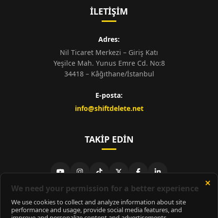
İLETIŞIM
Adres:
Nil Ticaret Merkezi – Giriş Katı
Yeşilce Mah. Yunus Emre Cd. No:8
34418 – Kâğıthane/İstanbul
E-posta:
info@shiftdelete.net
TAKIP EDIN