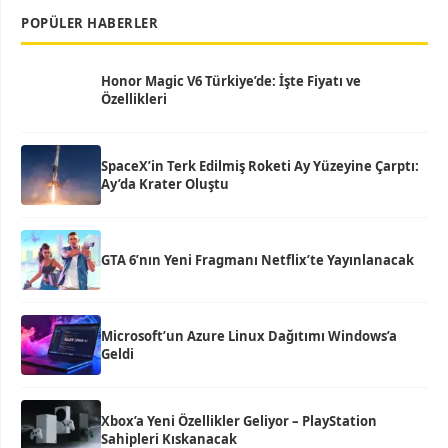
POPÜLER HABERLER
Honor Magic V6 Türkiye’de: İşte Fiyatı ve
Özellikleri
SpaceX’in Terk Edilmiş Roketi Ay Yüzeyine Çarptı:
Ay’da Krater Oluştu
GTA 6’nın Yeni Fragmanı Netflix’te Yayınlanacak
Microsoft’un Azure Linux Dağıtımı Windows’a
Geldi
Xbox’a Yeni Özellikler Geliyor – PlayStation
Sahipleri Kıskanacak