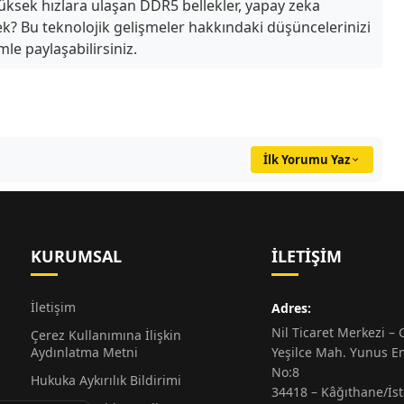
üksek hızlara ulaşan DDR5 bellekler, yapay zeka
cek? Bu teknolojik gelişmeler hakkındaki düşüncelerinizi
le paylaşabilirsiniz.
İlk Yorumu Yaz
KURUMSAL
İLETIŞIM
İletişim
Adres:
Nil Ticaret Merkezi – G
Çerez Kullanımına İlişkin
Aydınlatma Metni
Yeşilce Mah. Yunus E
No:8
Hukuka Aykırılık Bildirimi
34418 – Kâğıthane/İs