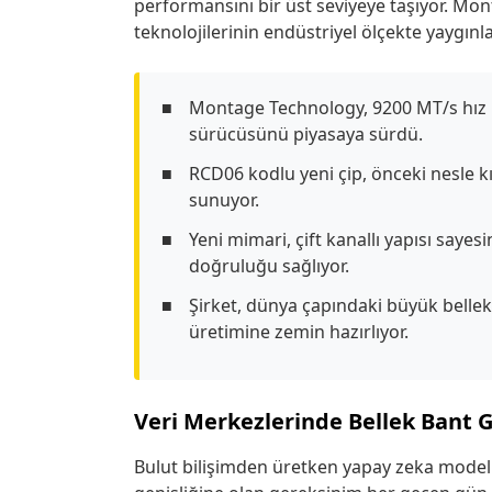
performansını bir üst seviyeye taşıyor. Mo
teknolojilerinin endüstriyel ölçekte yaygınl
Montage Technology, 9200 MT/s hız 
sürücüsünü piyasaya sürdü.
RCD06 kodlu yeni çip, önceki nesle k
sunuyor.
Yeni mimari, çift kanallı yapısı saye
doğruluğu sağlıyor.
Şirket, dünya çapındaki büyük bellek ü
üretimine zemin hazırlıyor.
Veri Merkezlerinde Bellek Bant Ge
Bulut bilişimden üretken yapay zeka modell