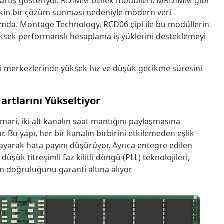
 artış gösteriyor. RDIMM bellek modülleri, MRDIMM gibi
 etkin bir çözüm sunması nedeniyle modern veri
mda. Montage Technology, RCD06 çipi ile bu modüllerin
yüksek performanslı hesaplama iş yüklerini desteklemeyi
eri merkezlerinde yüksek hız ve düşük gecikme süresini
rtlarını Yükseltiyor
mari, iki alt kanalın saat mantığını paylaşmasına
 Bu yapı, her bir kanalın birbirini etkilemeden eşlik
layarak hata payını düşürüyor. Ayrıca entegre edilen
üşük titreşimli faz kilitli döngü (PLL) teknolojileri,
n doğruluğunu garanti altına alıyor