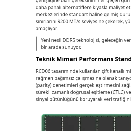
genişliğine olan gereksinim her geçen gün
daha pahalı alternatiflere kıyasla maliyet
merkezlerinde standart haline gelmiş duru
sınırlarını 9200 MT/s seviyesine çekerek, 
amaçlıyor.
Yeni nesil DDR5 teknolojisi, geleceğin v
bir arada sunuyor.
Teknik Mimari Performans Standa
RCD06 tasarımında kullanılan çift kanallı mi
rağmen bağımsız çalışmasına olanak tanıyor.
(parity) denetimleri gerçekleştirmesini sağ
sürekli zamanlı doğrusal eşitleme (CTLC) ve d
sinyal bütünlüğünü koruyarak veri trafiğini