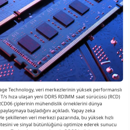
tage Technology, veri merkezlerinin yüksek performanslı
0 MT/s hıza ulaşan yeni DDR5 RDIMM saat sürücüsü (RCD)
l RCD06 çiplerinin mühendislik örneklerini dünya
e paylaşmaya başladığını açıkladı. Yapay zeka
le şekillenen veri merkezi pazarında, bu yüksek hızlı
itesini ve sinyal bütünlüğünü optimize ederek sunucu