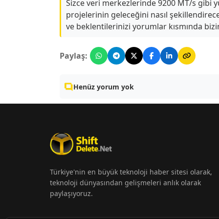
Sizce veri merkezlerinde 9200 MT/s gibi y
projelerinin geleceğini nasıl şekillendire
ve beklentilerinizi yorumlar kısmında bizim
Paylaş:
Henüz yorum yok
Türkiye'nin en büyük teknoloji haber sitesi olarak,
teknoloji dünyasından gelişmeleri anlık olarak
paylaşıyoruz.