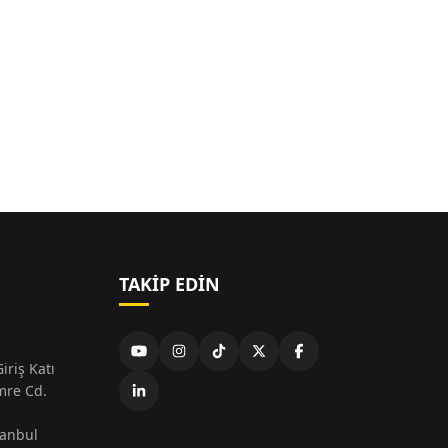
TAKIP EDIN
iriş Katı
mre Cd.
tanbul