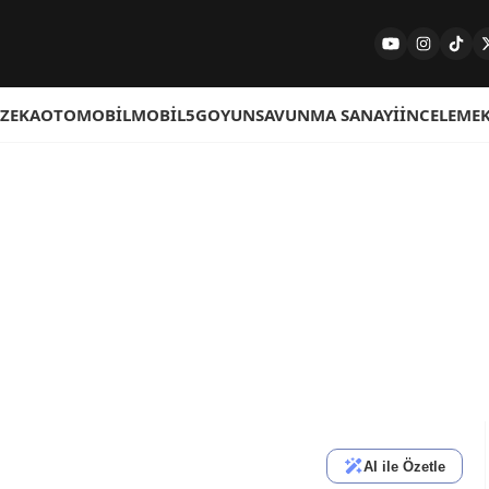
 ZEKA
OTOMOBIL
MOBIL
5G
OYUN
SAVUNMA SANAYI
İNCELEME
AI ile Özetle