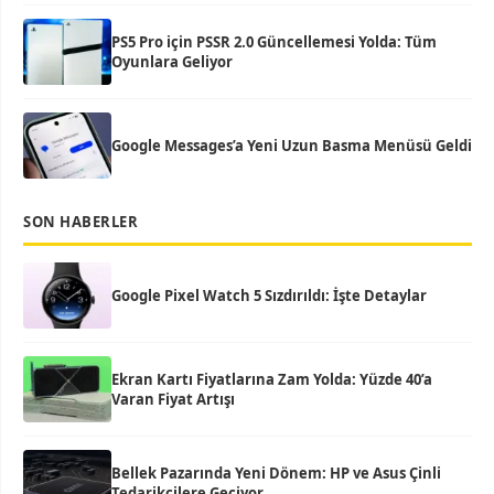
PS5 Pro için PSSR 2.0 Güncellemesi Yolda: Tüm
Oyunlara Geliyor
Google Messages’a Yeni Uzun Basma Menüsü Geldi
SON HABERLER
Google Pixel Watch 5 Sızdırıldı: İşte Detaylar
Ekran Kartı Fiyatlarına Zam Yolda: Yüzde 40’a
Varan Fiyat Artışı
Bellek Pazarında Yeni Dönem: HP ve Asus Çinli
Tedarikçilere Geçiyor