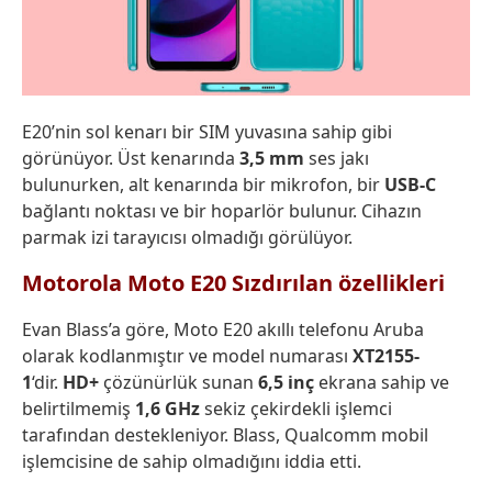
E20’nin sol kenarı bir SIM yuvasına sahip gibi
görünüyor. Üst kenarında
3,5 mm
ses jakı
bulunurken, alt kenarında bir mikrofon, bir
USB-C
bağlantı noktası ve bir hoparlör bulunur. Cihazın
parmak izi tarayıcısı olmadığı görülüyor.
Motorola Moto E20 Sızdırılan özellikleri
Evan Blass’a göre, Moto E20 akıllı telefonu Aruba
olarak kodlanmıştır ve model numarası
XT2155-
1
‘dir.
HD+
çözünürlük sunan
6,5 inç
ekrana sahip ve
belirtilmemiş
1,6 GHz
sekiz çekirdekli işlemci
tarafından destekleniyor. Blass, Qualcomm mobil
işlemcisine de sahip olmadığını iddia etti.