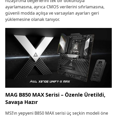
hızaşırtma değerlerini tek bir dokunuşla
ayarlamasına, ayrıca CMOS verilerini sıfırlamasına,
güvenli modda açılışa ve varsayılan ayarları geri
yüklemesine olanak tanıyor.
MAG B850 MAX Serisi – Özenle Üretildi,
Savaşa Hazır
MSI’ın yepyeni B850 MAX serisi üç seçkin modeli öne