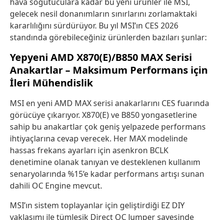
hava soğutuculara kadar bu yeni ürünler ile MSI,
gelecek nesil donanımların sınırlarını zorlamaktaki
kararlılığını sürdürüyor. Bu yıl MSI’ın CES 2026
standında görebileceğiniz ürünlerden bazıları şunlar:
Yepyeni AMD X870(E)/B850 MAX Serisi
Anakartlar – Maksimum Performans için
İleri Mühendislik
MSI en yeni AMD MAX serisi anakarlarını CES fuarında
görücüye çıkarıyor. X870(E) ve B850 yongasetlerine
sahip bu anakartlar çok geniş yelpazede performans
ihtiyaçlarına cevap verecek. Her MAX modelinde
hassas frekans ayarları için asenkron BCLK
denetimine olanak tanıyan ve desteklenen kullanım
senaryolarında %15’e kadar performans artışı sunan
dahili OC Engine mevcut.
MSI’ın sistem toplayanlar için geliştirdiği EZ DIY
yaklaşımı ile tümleşik Direct OC Jumper sayesinde