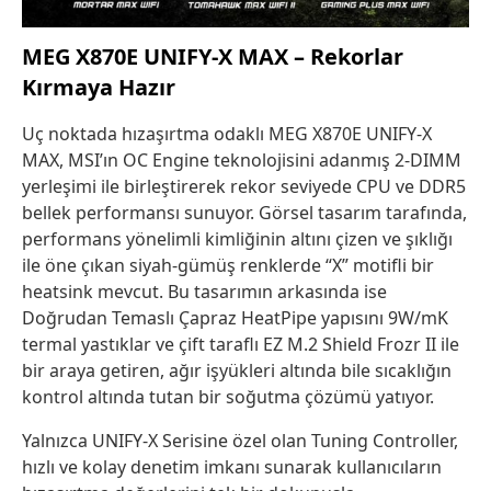
MEG X870E UNIFY-X MAX – Rekorlar
Kırmaya Hazır
Uç noktada hızaşırtma odaklı MEG X870E UNIFY-X
MAX, MSI’ın OC Engine teknolojisini adanmış 2-DIMM
yerleşimi ile birleştirerek rekor seviyede CPU ve DDR5
bellek performansı sunuyor. Görsel tasarım tarafında,
performans yönelimli kimliğinin altını çizen ve şıklığı
ile öne çıkan siyah-gümüş renklerde “X” motifli bir
heatsink mevcut. Bu tasarımın arkasında ise
Doğrudan Temaslı Çapraz HeatPipe yapısını 9W/mK
termal yastıklar ve çift taraflı EZ M.2 Shield Frozr II ile
bir araya getiren, ağır işyükleri altında bile sıcaklığın
kontrol altında tutan bir soğutma çözümü yatıyor.
Yalnızca UNIFY-X Serisine özel olan Tuning Controller,
hızlı ve kolay denetim imkanı sunarak kullanıcıların