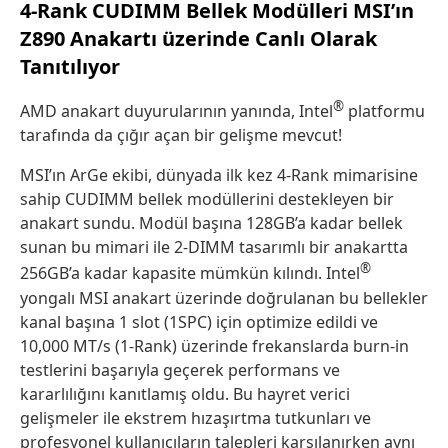
4-Rank C
U
DIMM Bellek Modülleri MSI’ın
Z890 Anakartı üzerinde Canlı Olarak
Tanıtılıyor
®
AMD anakart duyurularının yanında, Intel
platformu
tarafında da çığır açan bir gelişme mevcut!
MSI’ın ArGe ekibi, dünyada ilk kez 4-Rank mimarisine
sahip CUDIMM bellek modüllerini destekleyen bir
anakart sundu. Modül başına 128GB’a kadar bellek
sunan bu mimari ile 2-DIMM tasarımlı bir anakartta
®
256GB’a kadar kapasite mümkün kılındı. Intel
yongalı MSI anakart üzerinde doğrulanan bu bellekler
kanal başına 1 slot (1SPC) için optimize edildi ve
10,000 MT/s (1-Rank) üzerinde frekanslarda burn-in
testlerini başarıyla geçerek performans ve
kararlılığını kanıtlamış oldu. Bu hayret verici
gelişmeler ile ekstrem hızaşırtma tutkunları ve
profesyonel kullanıcıların talepleri karşılanırken aynı