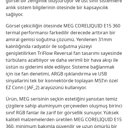
görsel bir zenginlik oluşturuyor ve üst sınıf sistemlere
anlık sistem bilgilerinin ötesinde bir kapsayıcılık
sağlıyor.
Görsel çekiciliğin ötesinde MEG CORELIQUID E15 360
termal performansı farkedilir derecede arttıran bir
amiral gemisi soğutma çözümü. Yenilenen 31mm
kalınlığında radyatör ile soğutma yüzeyi
genişletilirken TriFlow Reversal fan tasarımı sayesinde
türbülans azaltılıyor ve daha verimli bir hava akışı ile
üstün ısı giderimi elde ediliyor. Sisteme bağlanmak
için ise fan denetimi, ARGB ışıklandırma ve USB
sinyallarini tek bir konnektörde toplayan MSI’ın özel
EZ Conn ( JAF_2) arayüzünü kullanıyor.
Ürün, MEG serisinin seçkin estetiğini yansıtan temiz
çizgilere sahip aluminyum çerçeveden oluşmuş birinci
sınıf RGB fanlar ile zarif bir görsellik sunuyor. Yüksek
kaliteli malzemelerden üretilen MEG CORELIQUID E15
360, minimum bakımla güvenilir ve uzun ömürlü bir