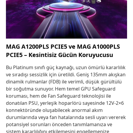
MAG A1200PLS PCIE5 ve MAG A1000PLS
PCIE5 – Kesintisiz Gücün Koruyucusu
Bu Platinum sınıfı güç kaynağı, uzun ömürlü kararlılık
ve sıradışı sessizlik için üretildi. Geniş 135mm akışkan
dinamik rulmanlar (FDB) ile verimli, düşük gürültülü
bir soğutma sunuyor. Hem temel GPU Safeguard
koruması, hem de Fan Safeguard teknolojisi ile
donatılan PSU, yerleşik hoparlörü sayesinde 12V-2×6
konnektöründe oluşabilecek anormal akım
durumlarında veya fan hatalarında sesli uyarı vererek
potansiyel sorunları önceden tanımlamanıza ve
sistem kararlılığını etkilemesini engellemenize