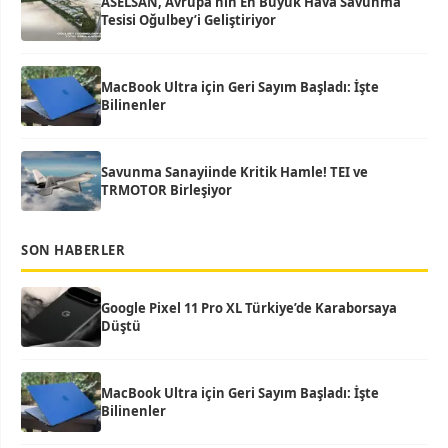
ASELSAN, Avrupa’nın En Büyük Hava Savunma
Tesisi Oğulbey’i Geliştiriyor
MacBook Ultra için Geri Sayım Başladı: İşte
Bilinenler
Savunma Sanayiinde Kritik Hamle! TEI ve
TRMOTOR Birleşiyor
SON HABERLER
Google Pixel 11 Pro XL Türkiye’de Karaborsaya
Düştü
MacBook Ultra için Geri Sayım Başladı: İşte
Bilinenler