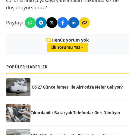
sorunlarının piyasaya yansımaları hakkında siz ne
düşünüyorsunuz?
Paylaş:
Henüz yorum yok
İlk Yorumu Yaz
POPÜLER HABERLER
iOS 27 Güncellemesi ile AirPods’a Neler Geliyor?
Çıkarılabilir Bataryalı Telefonlar Geri Dönüyor