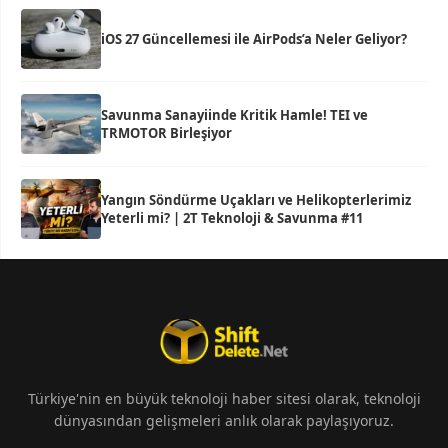
iOS 27 Güncellemesi ile AirPods’a Neler Geliyor?
Savunma Sanayiinde Kritik Hamle! TEI ve
TRMOTOR Birleşiyor
Yangın Söndürme Uçakları ve Helikopterlerimiz
Yeterli mi? | 2T Teknoloji & Savunma #11
Türkiye'nin en büyük teknoloji haber sitesi olarak, teknoloji
dünyasından gelişmeleri anlık olarak paylaşıyoruz.