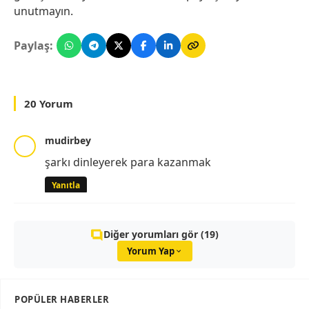
unutmayın.
Paylaş:
20 Yorum
mudirbey
şarkı dinleyerek para kazanmak
Yanıtla
Diğer yorumları gör (19)
Yorum Yap
POPÜLER HABERLER