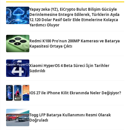
Yapay zeka (YZ), EiCrypto Bulut Bilişim Gücüyle
Derinlemesine Entegre Edilerek, Türklerin Ayda
12.120 Dolar Pasif Gelir Elde Etmelerine Kolayca
Yardımcı Oluyor
Redmi K100 Pro’nun 200MP Kamerası ve Batarya
Kapasitesi Ortaya Çıktı
Xiaomi HyperOS 4 Beta Süreci İçin Tarihler
Sızdırıldı
iOS 27 ile iPhone Kilit Ekranında Neler Değişiyor?
Togg LFP Batarya Kullanımını Resmi Olarak
Doğruladı