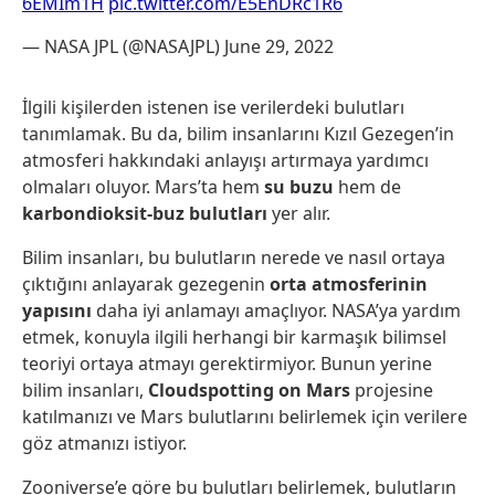
6EMIm1H
pic.twitter.com/E5EnDRc1R6
— NASA JPL (@NASAJPL)
June 29, 2022
İlgili kişilerden istenen ise verilerdeki bulutları
tanımlamak. Bu da, bilim insanlarını Kızıl Gezegen’in
atmosferi hakkındaki anlayışı artırmaya yardımcı
olmaları oluyor. Mars’ta hem
su buzu
hem de
karbondioksit-buz bulutları
yer alır.
Bilim insanları, bu bulutların nerede ve nasıl ortaya
çıktığını anlayarak gezegenin
orta atmosferinin
yapısını
daha iyi anlamayı amaçlıyor. NASA’ya yardım
etmek, konuyla ilgili herhangi bir karmaşık bilimsel
teoriyi ortaya atmayı gerektirmiyor. Bunun yerine
bilim insanları,
Cloudspotting on Mars
projesine
katılmanızı ve Mars bulutlarını belirlemek için verilere
göz atmanızı istiyor.
Zooniverse’e göre bu bulutları belirlemek, bulutların