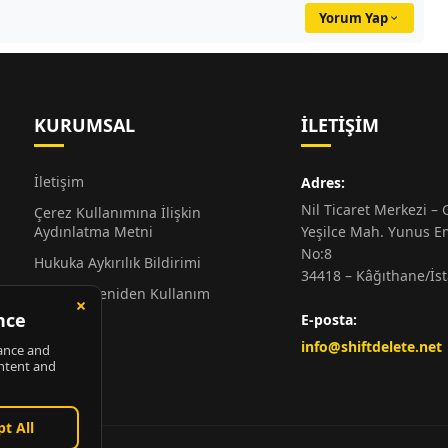
Yorum Yap
KURUMSAL
İLETIŞIM
İletişim
Adres:
Nil Ticaret Merkezi – G
Çerez Kullanımına İlişkin
Aydınlatma Metni
Yeşilce Mah. Yunus E
No:8
Hukuka Aykırılık Bildirimi
34418 – Kâğıthane/İs
Alıntı ve Yeniden Kullanım
Hakkında
E-posta:
Künye
info@shiftdelete.net