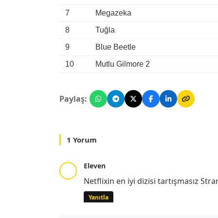
7
Megazeka
8
Tuğla
9
Blue Beetle
10
Mutlu Gilmore 2
Paylaş:
1 Yorum
Eleven
Netflixin en iyi dizisi tartışmasız Str
Yanıtla