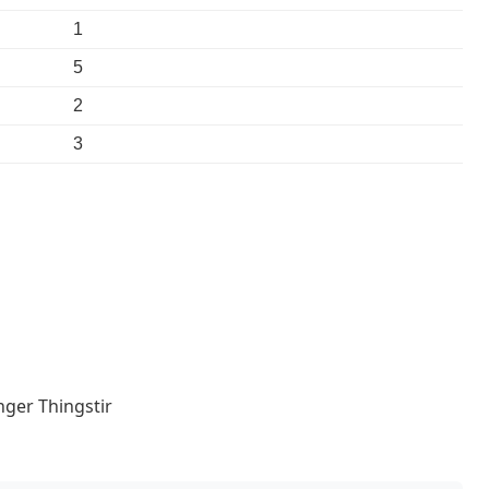
1
5
2
3
anger Thingstir