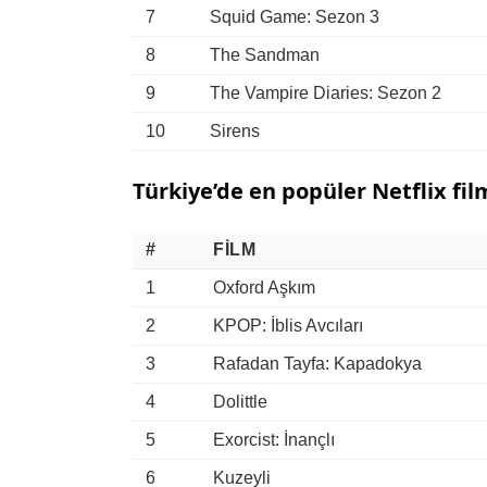
7
Squid Game: Sezon 3
8
The Sandman
9
The Vampire Diaries: Sezon 2
10
Sirens
Türkiye’de en popüler Netflix fil
#
FILM
1
Oxford Aşkım
2
KPOP: İblis Avcıları
3
Rafadan Tayfa: Kapadokya
4
Dolittle
5
Exorcist: İnançlı
6
Kuzeyli