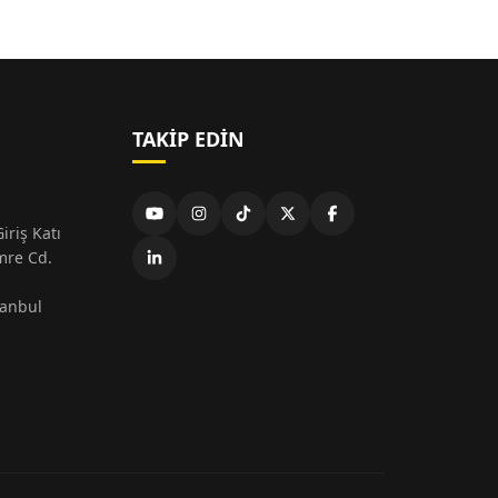
TAKIP EDIN
iriş Katı
mre Cd.
tanbul