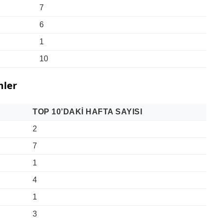
7
6
1
10
mler
TOP 10’DAKI HAFTA SAYISI
2
7
1
4
1
3