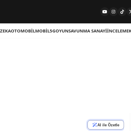
 ZEKA
OTOMOBIL
MOBIL
5G
OYUN
SAVUNMA SANAYI
İNCELEME
AI ile Özetle