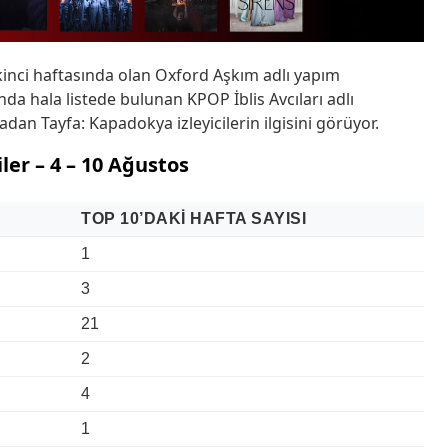
ikinci haftasında olan Oxford Aşkım adlı yapım
nda hala listede bulunan KPOP İblis Avcıları adlı
dan Tayfa: Kapadokya izleyicilerin ilgisini görüyor.
ler – 4 – 10 Ağustos
TOP 10’DAKI HAFTA SAYISI
1
3
21
2
4
1