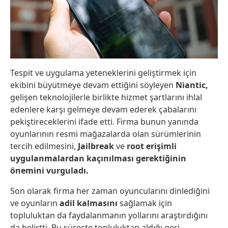
Tespit ve uygulama yeteneklerini geliştirmek için
ekibini büyütmeye devam ettiğini söyleyen
Niantic,
gelişen teknolojilerle birlikte hizmet şartlarını ihlal
edenlere karşı gelmeye devam ederek çabalarını
pekiştireceklerini ifade etti. Firma bunun yanında
oyunlarının resmi mağazalarda olan sürümlerinin
tercih edilmesini,
Jailbreak
ve
root erişimli
uygulanmalardan kaçınılması gerektiğinin
önemini vurguladı.
Son olarak firma her zaman oyuncularını dinlediğini
ve oyunların
adil kalmasını
sağlamak için
topluluktan da faydalanmanın yollarını araştırdığını
da belirtti. Bu süreçte topluluktan aldığı geri