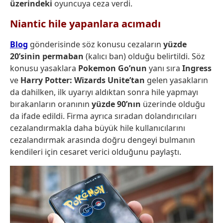
üzerindeki
oyuncuya ceza verdi.
Niantic hile yapanlara acımadı
Blog
gönderisinde söz konusu cezaların
yüzde
20’sinin permaban
(kalıcı ban) olduğu belirtildi. Söz
konusu yasaklara
Pokemon Go’nun
yanı sıra
Ingress
ve
Harry Potter: Wizards Unite’tan
gelen yasakların
da dahilken, ilk uyarıyı aldıktan sonra hile yapmayı
bırakanların oranının
yüzde 90’nın
üzerinde olduğu
da ifade edildi. Firma ayrıca sıradan dolandırıcıları
cezalandırmakla daha büyük hile kullanıcılarını
cezalandırmak arasında doğru dengeyi bulmanın
kendileri için cesaret verici olduğunu paylaştı.