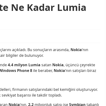
kte Ne Kadar Lumia
larını açıkladı. Bu sonuçların arasında,
Nokia
‘nın
air bilgiler de bulunuyor.
inde
4.4 milyon Lumia
satan
Nokia
, üçüncü çeyrekte
Windows Phone 8
ile beraber,
Nokia
‘nın satışları biraz
leri, firmanın satışlarındaki bel kemiğini oluşturuyor.
 sevkiyat başarısı ile takdir topladı.
şaran
Nokia
‘nın,
2.2
milyonluk satışı ise
Symbian
tabanlı