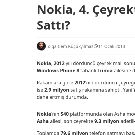
Nokia, 4. Çeyre
Sattı?
Tolga Cem Küçükyılmaz
11 Ocak 2013
Nokia
,
2012
yılı dördüncü çeyrek mali sonuç
Windows Phone 8
tabanlı
Lumia
ailesine d
Rakamlara göre
2012
‘nin dördüncü çeyreğ
ise
2.9 milyon
satış rakamına sahipti. Yani
daha artmış durumda.
Nokia
‘nın
S40
platformunda olan Asha model
Asha
ailesi, son çeyrekte
9.3 milyon
adetlik
Toplamda
79.6 milyon
telefon satmayı ba