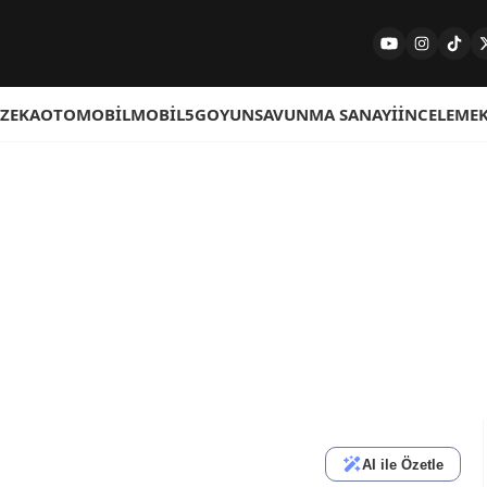
 ZEKA
OTOMOBIL
MOBIL
5G
OYUN
SAVUNMA SANAYI
İNCELEME
AI ile Özetle