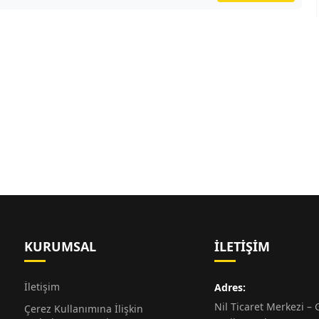
KURUMSAL
İLETIŞIM
İletişim
Adres:
Nil Ticaret Merkezi – G
Çerez Kullanımına İlişkin