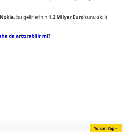
Nokia
, bu gelirlerinin
1.2 Milyar Euro
‘sunu akıllı
ha da arttırabilir mi?
Yorum Yap